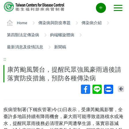
Center
中
block
ALT+C
Home
傳染病與防疫專題
傳染病介紹
第四類法定傳染病
鉤端螺旋體病
最新消息及疫情訊息
新聞稿
:::
康芮颱風襲台，提醒民眾強風豪雨過後請
落實防疫措施，預防各種傳染病
Ba
疾病管制署(下稱疾管署)今(1)日表示，受康芮颱風影響，全
臺許多地區持續有降雨機會，豪大雨可能導致道路積水或淹
水，提醒民眾雨後務必清理家戶周遭孳生源，落實容器減