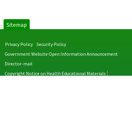
Sitemap
:::
Privacy Policy
Security Policy
Government Website Open Information Announcement
Director-mail
Copyright Notice on Health Educational Materials
Taiwan Centers for Disease Control
No.6, Linsen S. Rd., Jhongjheng District, Taipei City 100008, Taiwan
(R.O.C.)
MAP
TEL：886-2-2395-9825
Copyright © 2026 Taiwan Centers for Disease Control. All rights reserved.