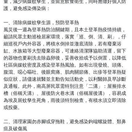
量，減少病媒蚊孳生，並留意飲食衛生，同時應做好個人防
護，避免感染傳染病：
一、清除病媒蚊孳生源，預防登革熱
風災後一週為登革熱防治關鍵期，且本土登革熱疫情持續，
籲請民眾主動巡檢居家環境，落實「巡、倒、清、刷」，仔
細巡視戶內外容器，將積水倒掉並澈底清除，若有廢棄浴
缸、水族箱等大型廢棄容器，可連絡清潔隊協助清運，留下
的器物也要刷洗去除蟲卵後，妥善收拾或予以倒置，以降低
社區病媒蚊密度及感染登革熱風險。如有出現發燒、頭痛、
腹瀉、噁心嘔吐、後眼窩痛、肌肉關節痛、出疹等登革熱疑
似症狀，請儘速就醫並主動告知活動史，以利醫師及早診斷
及通報。此外，南高屏民眾需特別注意「二溝」：屋簷排水
槽（俗稱天溝）、屋後防火巷水溝（俗稱屋後溝），容易成
為埃及斑蚊孳生死角，雨後須特別檢查，有積水須立即清除
或投藥。
二、清理家園勿赤腳或穿拖鞋，避免感染鉤端螺旋體、類鼻
疽及破傷風