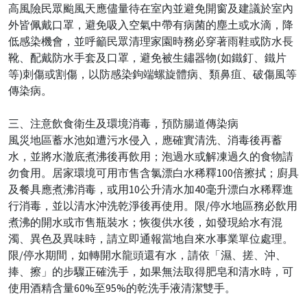
高風險民眾颱風天應儘量待在室內並避免開窗及建議於室內
外皆佩戴口罩，避免吸入空氣中帶有病菌的塵土或水滴，降
低感染機會，並呼籲民眾清理家園時務必穿著雨鞋或防水長
靴、配戴防水手套及口罩，避免被生鏽器物(如鐵釘、鐵片
等)刺傷或割傷，以防感染鉤端螺旋體病、類鼻疽、破傷風等
傳染病。
三、注意飲食衛生及環境消毒，預防腸道傳染病
風災地區蓄水池如遭污水侵入，應確實清洗、消毒後再蓄
水，並將水澈底煮沸後再飲用；泡過水或解凍過久的食物請
勿食用。居家環境可用市售含氯漂白水稀釋100倍擦拭；廚具
及餐具應煮沸消毒，或用10公升清水加40毫升漂白水稀釋進
行消毒，並以清水沖洗乾淨後再使用。限/停水地區務必飲用
煮沸的開水或市售瓶裝水；恢復供水後，如發現給水有混
濁、異色及異味時，請立即通報當地自來水事業單位處理。
限/停水期間，如轉開水龍頭還有水，請依「濕、搓、沖、
捧、擦」的步驟正確洗手，如果無法取得肥皂和清水時，可
使用酒精含量60%至95%的乾洗手液清潔雙手。