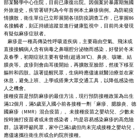
部某醫學中心住院，目前已康復出院。因個案於暴露期無國
外旅遊史，疾管署研判為今年首例本土麻疹病例。為防範疫
情擴散，衛生單位已立即展開各項防疫調查工作，已掌握86
名接觸者，刻正持續追蹤並進行健康監視中，目前尚未發現
有疑似麻疹症狀者。
麻疹是一種高傳染性呼吸道疾病，主要藉由空氣、飛沫或
直接接觸病人含有病毒之鼻咽腔分泌物而感染，好發於冬末
及春季，初期症狀主要有發燒(超過38℃)、鼻炎、咳嗽、結
膜炎等。皮疹則會由耳後開始，再擴散至臉部，然後下移至
軀幹和四肢。該署提醒民眾，生病時應儘速就醫治療並在家
休息，避免上班、上學或搭乘大眾交通工具，以降低感染他
人之機會。
接種疫苗是預防麻疹的最佳方法，現行預防接種政策為出生
滿12個月，滿5歲至入國小前各接種一劑「麻疹、腮腺炎、德
國麻疹（MMR）混合疫苗」。未接種疫苗之嬰幼兒、少數未
按時施打疫苗者或未曾感染者，均是容易感染麻疹的高危險
群。該署呼籲民眾，家中已滿1歲但尚未完成接種之嬰幼兒，
應儘速攜往衛生所或合約院所接種。