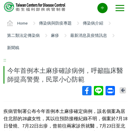
Center
中
block
ALT+C
Home
傳染病與防疫專題
傳染病介紹
第二類法定傳染病
麻疹
最新消息及疫情訊息
新聞稿
:::
今年首例本土麻疹確診病例，呼籲臨床醫
師提高警覺，民眾小心防範
Ba
疾病管制署公布今年首例本土麻疹確定病例，該名個案為居
住北部的28歲女性，其以往預防接種紀錄不明，個案於7月18
日發燒、7月22日出疹，曾前往兩家診所就醫，7月23日至北