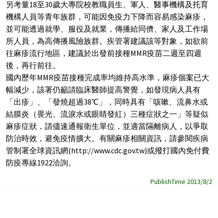
另考量18至30歲大專院校教職員生、軍人、醫事機構及托育
機構人員等青年族群，可能因免疫力下降而容易感染麻疹，
並可能透過就學、服役及就業，傳播給同儕、家人及工作場
所人員，為高傳播風險族群。疾管署建議該等對象，如欲前
往麻疹流行地區，建議於出發前接種MMR疫苗二週至四週
後，再行前往。
國內歷年MMR疫苗接種完成率均維持高水準，麻疹個案已大
幅減少，該署仍籲請臨床醫師提高警覺，如發現病人具有
「出疹」、「發燒超過38℃」，同時具有「咳嗽、流鼻水或
結膜炎（畏光、流淚水或眼睛發紅）三種症狀之一」等疑似
麻疹症狀，請儘速通報衛生單位，並適當隔離病人，以爭取
防治時效，避免疫情擴大。有關麻疹相關資訊，請參閱疾病
管制署全球資訊網(http://www.cdc.gov.tw)或撥打國內免付費
防疫專線1922洽詢。
PublishTime 2013/8/2