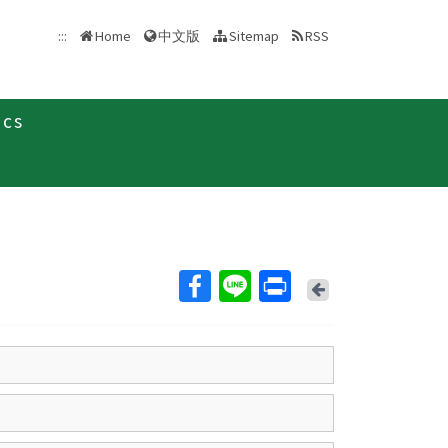
中文版
:::
Home
Sitemap
RSS
ics
Back