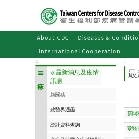
Center
block
ALT+C
About CDC
Diseases & Conditi
Home
傳染病與防疫專題
傳染病介紹
International Cooperation
:::
:::
最
最新消息及疫情
訊息
新聞稿
致醫界通函
新聞
統計資料查詢
致醫