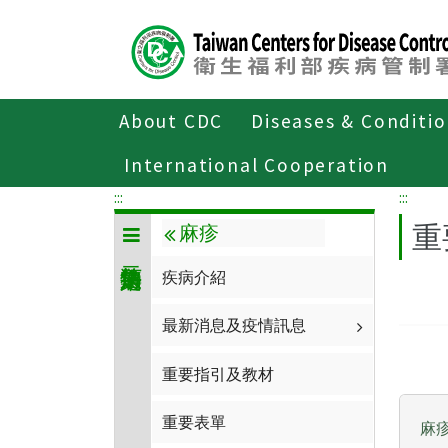
Center
block
ALT+C
About CDC
Diseases & Conditi
Home
傳染病與防疫專題
傳染病介紹
International Cooperation
:::
:::
重
麻疹
疾病介紹
最新消息及疫情訊息
重要指引及教材
重要表單
麻