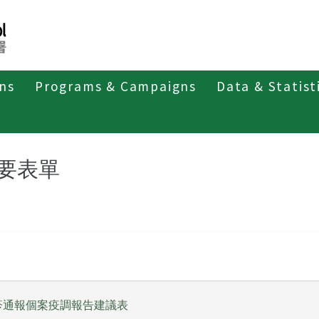
ons
Programs & Campaigns
Data & Statist
第二類法定傳染病
麻疹
重要表單
要表單
疹通報個案疫調報告建議表