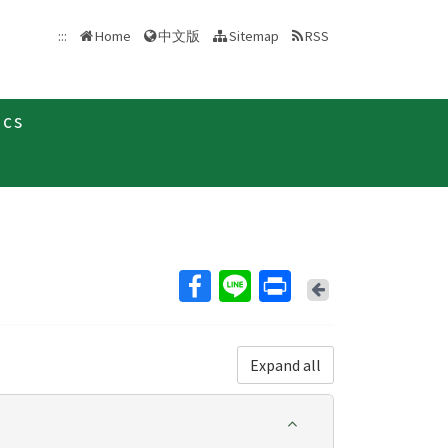
中文版
:::
Home
Sitemap
RSS
ics
Back
Expand all