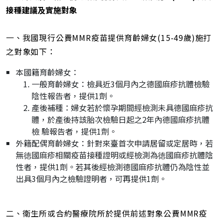
網
接種建議及實施對象
址
一、我國現行公費MMR疫苗提供育齡婦女(15-49歲)施打
之對象如下：
本國籍育齡婦女：
一般育齡婦女：檢具近3個月內之德國麻疹抗體檢驗
陰性報告者，提供1劑。
產後補種：婦女若於懷孕期間經檢測未具德國麻疹抗
體，於產後持該胎次檢驗日起之2年內德國麻疹抗體
檢 驗報告者，提供1劑。
外籍配偶育齡婦女：針對來臺首次申請居留或定居時，若
無徳國麻疹相關疫苗接種證明或經檢測為徳國麻疹抗體陰
性者，提供1劑。若其後經檢測德國麻疹抗體仍為陰性並
出具3個月內之檢驗證明者，可再提供1劑。
二、衛生所或合約醫療院所於提供前述對象公費MMR疫