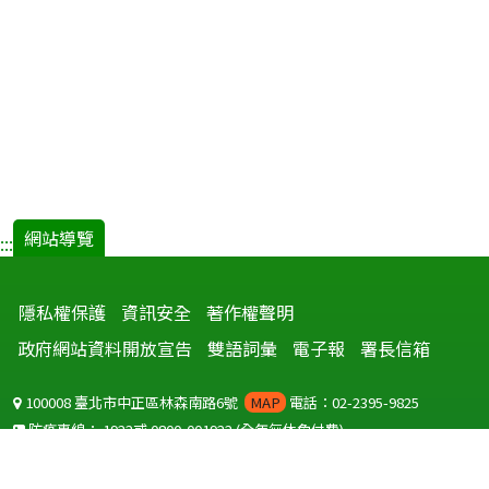
網站導覽
:::
隱私權保護
資訊安全
著作權聲明
政府網站資料開放宣告
雙語詞彙
電子報
署長信箱
100008 臺北市中正區林森南路6號
MAP
電話：02-2395-9825
防疫專線：
1922
或
0800-001922
(全年無休免付費)
聽語障服務免付費傳真：
0800-655955
國外可撥打
+886-800-001922
(自國外撥打回國須自付國際電話費用)