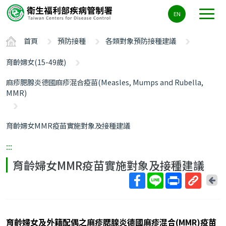
主
EN
要
內
首頁
預防接種
各類對象預防接種建議
容
區
育齡婦女(15-49歲)
ALT+C
麻疹腮腺炎德國麻疹混合疫苗(Measles, Mumps and Rubella,
MMR)
育齡婦女MMR疫苗實施對象及接種建議
:::
育齡婦女MMR疫苗實施對象及接種建議
回
上
取
一
得
頁
短
育齡婦女及外籍配偶之麻疹腮腺炎德國麻疹混合(MMR)疫苗