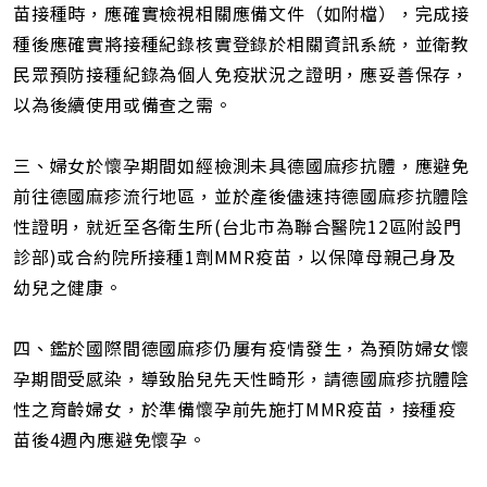
苗接種時，應確實檢視相關應備文件（如附檔），完成接
種後應確實將接種紀錄核實登錄於相關資訊系統，並衛教
民眾預防接種紀錄為個人免疫狀況之證明，應妥善保存，
以為後續使用或備查之需。
三、婦女於懷孕期間如經檢測未具德國麻疹抗體，應避免
前往德國麻疹流行地區，並於產後儘速持德國麻疹抗體陰
性證明，就近至各衛生所(台北市為聯合醫院12區附設門
診部)或合約院所接種1劑MMR疫苗，以保障母親己身及
幼兒之健康。
四、鑑於國際間德國麻疹仍屢有疫情發生，為預防婦女懷
孕期間受感染，導致胎兒先天性畸形，請德國麻疹抗體陰
性之育齡婦女，於準備懷孕前先施打MMR疫苗，接種疫
苗後4週內應避免懷孕。