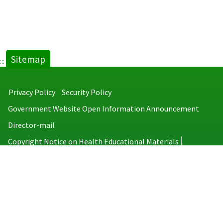
Sitemap
:::
Privacy Policy
Security Policy
Government Website Open Information Announcement
Director-mail
Copyright Notice on Health Educational Materials
Taiwan Centers for Disease Control
No.6, Linsen S. Rd., Jhongjheng District, Taipei City 100008, Taiwan
(R.O.C.)
MAP
TEL：886-2-2395-9825
Copyright © 2026 Taiwan Centers for Disease Control. All rights reserved.