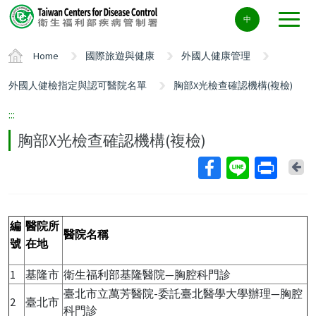
Center
中
block
ALT+C
Home
國際旅遊與健康
外國人健康管理
外國人健檢指定與認可醫院名單
胸部X光檢查確認機構(複檢)
:::
胸部X光檢查確認機構(複檢)
Ba
編
醫院所
醫院名稱
號
在地
1
基隆市
衛生福利部基隆醫院—胸腔科門診
臺北市立萬芳醫院-委託臺北醫學大學辦理—胸腔
2
臺北市
科門診