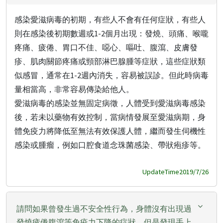
感染愛滋病毒的初期，有些人不會有任何症狀，有些人
則在感染後初期數週或1-2個月出現：發燒、頭痛、喉嚨
疼痛、疲倦、胃口不佳、噁心、嘔吐、腹瀉、皮膚發
疹、肌肉關節疼痛或頸部淋巴腺腫等症狀，這些症狀類
似感冒，通常在1-2週內消失，容易被誤診。但此時病毒
量相當高，非常容易傳染給他人。
愛滋病毒的感染並無固定病徵，人體受到愛滋病毒感染
後，若未以藥物有效控制，當病情發展至愛滋病期，身
體免疫力將降低至無法有效保護人體，繼而發生伺機性
感染或腫瘤，例如口腔食道念珠菌感染、帶狀疱疹等。
UpdateTime2019/7/26
請問如果曾發生過不安全性行為，身體沒有出現過
發燒疲倦腹瀉等免疫力下降的症狀，但是發現手上