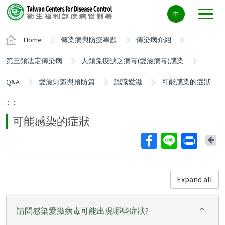
Center
中
block
ALT+C
Home
傳染病與防疫專題
傳染病介紹
第三類法定傳染病
人類免疫缺乏病毒(愛滋病毒)感染
Q&A
愛滋知識與預防篇
認識愛滋
可能感染的症狀
:::
:::
可能感染的症狀
Ba
Expand all
請問感染愛滋病毒可能出現哪些症狀?