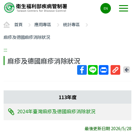
主
EN
要
內
首頁
應用專區
統計專區
容
區
麻疹及德國麻疹消除狀況
ALT+C
:::
麻疹及德國麻疹消除狀況
回
上
取
一
得
頁
短
113年度
網
址
2024年臺灣麻疹及德國麻疹消除狀況
最後更新日期 2026/5/28