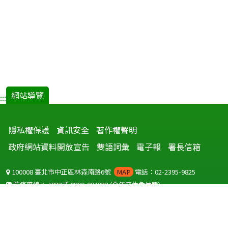
網站導覽
:::
隱私權保護
資訊安全
著作權聲明
政府網站資料開放宣告
雙語詞彙
電子報
署長信箱
100008 臺北市中正區林森南路6號
MAP
電話：02-2395-9825
防疫專線：
1922
或
0800-001922
(全年無休免付費)
聽語障服務免付費傳真：
0800-655955
國外可撥打
+886-800-001922
(自國外撥打回國須自付國際電話費用)
Copyright © 2026 衛生福利部 疾病管制署. All rights reserved.