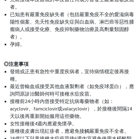
者。
已知患有嚴重免疫缺失者（包括嚴重免疫不全的愛滋病毒
陽性個案、先天性免疫缺失症與白血病、淋巴癌等惡性腫
瘤病人或接受化療、免疫抑制藥物治療及高劑量類固醇
者）。
孕婦。
◎注意事項
發燒或正患有急性中重度疾病者，宜待病情穩定後再接
種。
最近曾輸血或接受其他血液製劑者（如免疫球蛋白），應
詢問原診治醫師何時可接種水痘疫苗。
接種前24小時內曾接受特定抗病毒藥物者（如：
acyclovir、famciclovir或valacyclovir），於接種後間隔14
天以後再重新開始服用這些藥物。
女性接種後4週內應避免懷孕。
接種後皮膚出現紅疹者，應避免接觸嚴重免疫不全者。
18歲以下兒童接種水痘疫苗後6週內宜避免使用水楊酸類