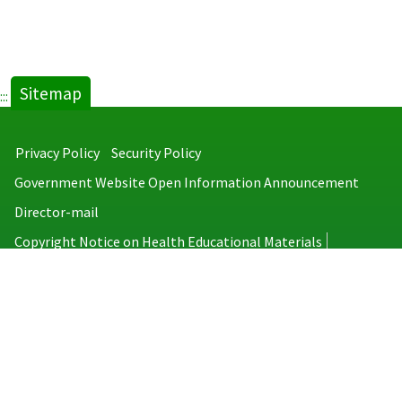
Sitemap
:::
Privacy Policy
Security Policy
Government Website Open Information Announcement
Director-mail
Copyright Notice on Health Educational Materials
Taiwan Centers for Disease Control
No.6, Linsen S. Rd., Jhongjheng District, Taipei City 100008, Taiwan
(R.O.C.)
MAP
TEL：886-2-2395-9825
Copyright © 2026 Taiwan Centers for Disease Control. All rights reserved.