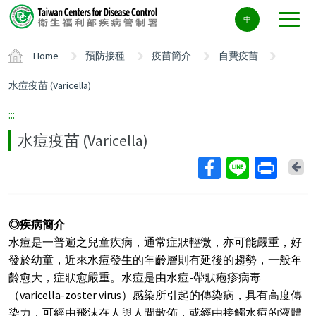
Center
中
block
ALT+C
Home
預防接種
疫苗簡介
自費疫苗
水痘疫苗 (Varicella)
:::
水痘疫苗 (Varicella)
Ba
◎疾病簡介
水痘是一普遍之兒童疾病，通常症狀輕微，亦可能嚴重，好
發於幼童，近來水痘發生的年齡層則有延後的趨勢，一般年
齡愈大，症狀愈嚴重。水痘是由水痘-帶狀疱疹病毒
（varicella-zoster virus）感染所引起的傳染病，具有高度傳
染力，可經由飛沫在人與人間散佈，或經由接觸水痘的液體