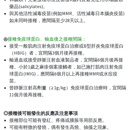
藥品(salicylates)。
與其他活性減毒疫苗(例如MMR、活性減毒日本腦炎疫苗)
如未同時接種，應間隔至少28天以上。
◎
接種免疫球蛋白、輸血後之接種間隔：
接受一般肌肉注射免疫球蛋白治療或B型肝炎免疫球蛋白
（HBIG）者，宜間隔3個月後再接種。
輸過血或接受靜脈注射血液製品者，宜間隔6個月後再接
種。小於1歲之麻疹個案接觸者，如已施打肌肉注射免疫
球蛋白(IMIG)，應間隔6個月以上再接種MMR或水痘疫
苗。
曾靜脈注射高劑量（≧1g/kg）免疫球蛋白治療時，宜間隔
11個月後再接種。
◎接種後可能發生的反應及注意事項
接種部位可能有發紅、疼痛或腫脹等局部反應。
可能有輕微的發燒，偶有發生高燒、抽搐之現象。