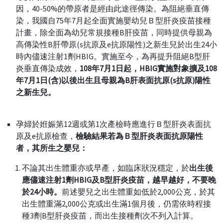
因，40-50%的帶原者是經由此途徑傳染。為阻絕垂直傳
染，我國自75年7月起全面實施嬰幼兒Ｂ型肝炎疫苗接種
計畫，除全面為幼兒常規接種B肝疫苗，同時提供母親為
高傳染性B肝帶原(s抗原及e抗原陽性)之新生兒於出生24小
時內儘速注射1劑HBIG。實施至今，為再提升阻絕B型肝
炎垂直傳染成效，
108年7月1日起，HBIG實施對象擴及108
年7月1日(含)以後出生且母親為B肝表面抗原(s抗原)陽性
之新生兒。
孕婦於姙娠第12週或第1次產檢時應進行Ｂ型肝炎表面抗
原及e抗原檢查，
檢驗結果若為Ｂ型肝炎表面抗原陽性
者，其所生之嬰兒：
不論其出生體重亦或早產，如臨床狀況穩定，於
出生後
應儘速注射1劑HBIG及B型肝炎疫苗，越早越好，不要晚
於24小時。
前述嬰兒之出生體重如低於2,000公克，於其
出生體重滿2,000公克或出生滿1個月後，仍需依時程接
種3劑B型肝炎疫苗，而出生接種劑次不列入計算。