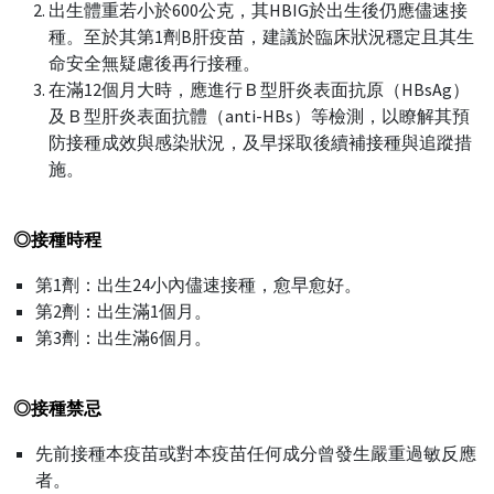
出生體重若小於600公克，其HBIG於出生後仍應儘速接
種。至於其第1劑B肝疫苗，建議於臨床狀況穩定且其生
命安全無疑慮後再行接種。
在滿12個月大時，應進行Ｂ型肝炎表面抗原（HBsAg）
及Ｂ型肝炎表面抗體（anti-HBs）等檢測，以瞭解其預
防接種成效與感染狀況，及早採取後續補接種與追蹤措
施。
◎
接種時程
第1劑：出生24小內儘速接種，愈早愈好。
第2劑：出生滿1個月。
第3劑：出生滿6個月。
◎
接種禁忌
先前接種本疫苗或對本疫苗任何成分曾發生嚴重過敏反應
者。