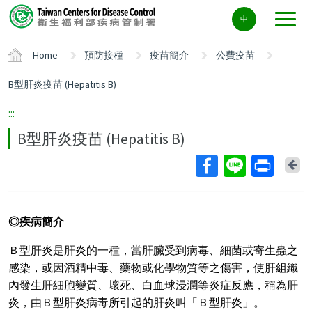
Center
中
block
ALT+C
Home
預防接種
疫苗簡介
公費疫苗
B型肝炎疫苗 (Hepatitis B)
:::
B型肝炎疫苗 (Hepatitis B)
Ba
◎
疾病簡介
Ｂ型肝炎是肝炎的一種，當肝臟受到病毒、細菌或寄生蟲之
感染，或因酒精中毒、藥物或化學物質等之傷害，使肝組織
內發生肝細胞變質、壞死、白血球浸潤等炎症反應，稱為肝
炎，由Ｂ型肝炎病毒所引起的肝炎叫「Ｂ型肝炎」。