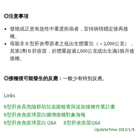
◎
注意事項
發燒或正患有急性中重度疾病者，宜待病情穩定後再接
種。
母親非Ｂ型肝炎帶原者之低出生體重兒（＜2,000公克），
其第1劑Ｂ肝疫苗，於體重超過2,000公克或出生滿1個月後
接種。
◎
接種後可能發生的反應：
一般少有特別反應。
Links
B型肝炎高危險群幼兒追蹤檢查與追加接種作業計畫
B型肝炎免疫球蛋白擴增接種對象海報
B型肝炎免疫球蛋白 Q&A
B型肝炎疫苗Q&A
UpdateTime 2013/1/9