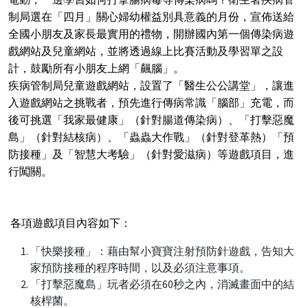
制局選在「四月」關心婦幼權益別具意義的月份，宣佈送給
全國小朋友及家長最實用的禮物，開辦國內第一個傳染病遊
戲網站及兒童網站，並將透過線上比賽活動及學習單之設
計，鼓勵所有小朋友上網「飆腦」。
疾病管制局兒童遊戲網站，設置了「醫生公公講堂」，讓進
入遊戲網站之挑戰者，預先進行傳病常識「腦部」充電，而
後可挑選「我家最健康」（針對腸道傳染病）、「打擊惡魔
島」（針對結核病）、「蟲蟲大作戰」（針對登革熱）「預
防接種」及「智慧大考驗」（針對愛滋病）等遊戲項目，進
行闖關。
各項遊戲項目內容如下：
「快樂接種」：藉由幫小寶寶注射預防針遊戲，告知大
家預防接種的程序時間，以及必須注意事項。
「打擊惡魔島」玩者必須在60秒之內，消滅畫面中的結
核桿菌。