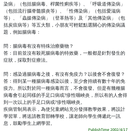
染病」（包括腸病毒、桿菌性痢疾等）、「呼吸道傳染病」
（包括流行腦脊髓膜炎等）、「性傳染病」（包括愛滋病
等）、「蟲媒傳染病」（登革熱等）及「其他傳染病」（包
括炭疽病等）等五大類，小朋友可輕鬆點選關心的傳染病議
題，例如腸病毒：
問：腸病毒有沒有特殊治療藥物？
答：目前並沒有殺死腸病毒的特效藥，一般都是針對發生的
症狀，採取對症療法。
問：感染過腸病毒之後，有沒有免疫力？以後會不會復發？
答：得到某一種腸病毒感染以後，至少會持續有數十年的免
疫力。所以對於同一種病毒而言，不會復發。但是有幾種腸
病毒會引起同樣的手足口病或?疹性咽峽炎，所以有的人會得
到一次以上的手足口病或?疹性咽峽炎。
疾病管制局表示，為使兒童網站充分發揮教學效果，將設計
學習單，將送請教育部轉學校，讓老師向學生傳遞此一訊
息，鼓勵學生上網學習。
PublishTime 2002/4/17