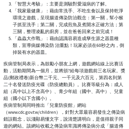
「智慧大考驗」：主要是測驗對愛滋病的了解。
「我家最健康」：藉由常洗手、不吃生食以及保持乾淨
環境之遊戲，呈現腸道傳染防治觀念：第一關，幫小猴
子抓至洗手；第二關，完成煎魚及煮開水正確方法；第
三關，整理凌亂的廚房，並在爸爸回來之前完成！
「蟲蟲大作戰」：藉由認識容易造成孳生源之器皿種
類，宣導病媒傳染防 治重點！玩家必須在60秒之內，倒
掉裝有水的器皿。
疾病管制局表示，為鼓勵小朋友上網，遊戲網站線上比賽活
動，活動期間為一個月，並將頒?給每項遊戲前三名玩家。獎
品(郵政禮卷)新台幣二千元、一千元及六百元，第四名到第
二十名發送防疫光碟（防疫總動員）。比賽等級分為：成人
組（高中以上不含高中）、青少年組（國中、高中）、兒童
組（國小以下含國小）。
疾病管制局同時推出「兒童防疫館」網站
（www.cdc.gov.tw/children），針對大眾最容易發生之傳染病
錯誤觀念，以淺顯易懂文字，說清楚講明白，是值得親子同
遊的網站。該網站收載之傳染病常識將傳染病分成「腸道傳