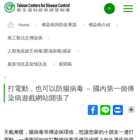
Center
中
block
ALT+C
Home
傳染病與防疫專題
傳染病介紹
第三類法定傳染病
人類免疫缺乏病毒(愛滋病毒)感染
最新消息及疫情訊息
新聞稿
:::
打電動，也可以防腸病毒 － 國內第一個傳
染病遊戲網站開張了
Ba
天氣漸暖，腸病毒等傳染病環俟，想讓您家的小朋友一邊打
電動，一邊學習如何打擊腸病毒等傳染病嗎？衛生署疾病管