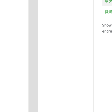
康
愛
Showi
entri