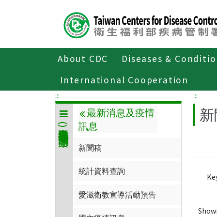
Center
block
ALT+C
About CDC
Diseases & Conditi
Home
傳染病與防疫專題
傳染病介
International Cooperation
:::
:::
新
最新消息及疫情
訊息
人類免疫缺乏病毒(愛滋病毒)感染
新聞稿
統計資料查詢
Ke
愛滋衛教宣導活動預告
Show