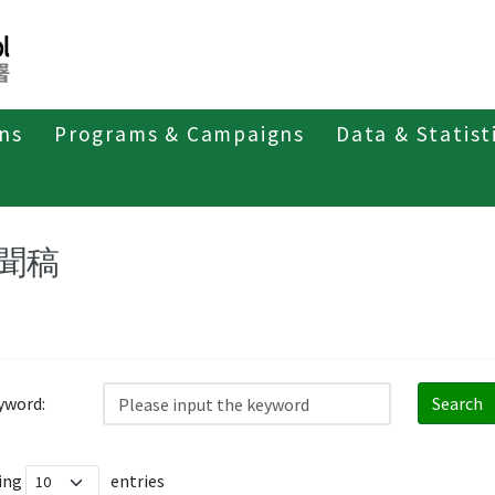
ons
Programs & Campaigns
Data & Statist
紹
第三類法定傳染病
人類免疫缺乏病毒(愛滋病毒)感染
聞稿
yword:
Search
ing
entries