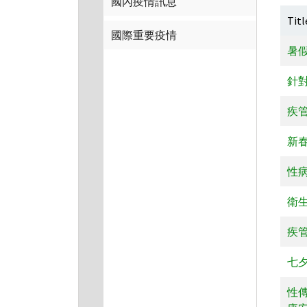
國內疫情訊息
Titl
國際重要疫情
暑
針
疾
新
性
衛
疾
七
性