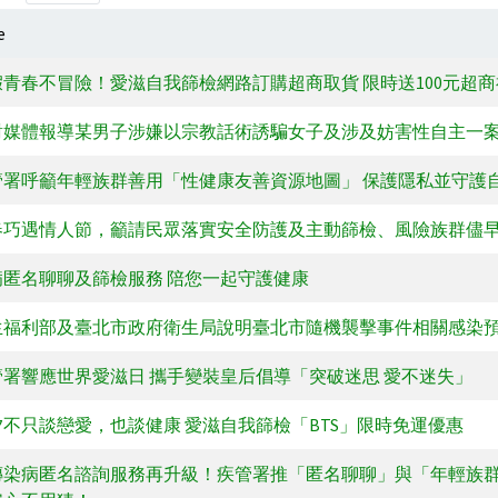
e
假青春不冒險！愛滋自我篩檢網路訂購超商取貨 限時送100元超
對媒體報導某男子涉嫌以宗教話術誘騙女子及涉及妨害性自主一
管署呼籲年輕族群善用「性健康友善資源地圖」 保護隱私並守護
春巧遇情人節，籲請民眾落實安全防護及主動篩檢、風險族群儘早
病匿名聊聊及篩檢服務 陪您一起守護健康
生福利部及臺北市政府衛生局說明臺北市隨機襲擊事件相關感染
管署響應世界愛滋日 攜手變裝皇后倡導「突破迷思 愛不迷失」
夕不只談戀愛，也談健康 愛滋自我篩檢「BTS」限時免運優惠
傳染病匿名諮詢服務再升級！疾管署推「匿名聊聊」與「年輕族