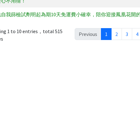
安心不用猜！
滋自我篩檢試劑明起為期10天免運費小確幸，陪你迎接鳳凰花開
ng 1 to 10 entries，total 515
Previous
1
2
3
4
es