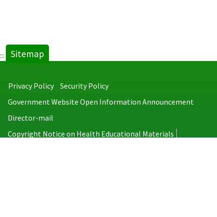
Sitemap
:::
Privacy Policy
Security Policy
Government Website Open Information Announcement
Director-mail
Copyright Notice on Health Educational Materials
Taiwan Centers for Disease Control
No.6, Linsen S. Rd., Jhongjheng District, Taipei City 100008, Taiwan
(R.O.C.)
MAP
TEL：886-2-2395-9825
Copyright © 2026 Taiwan Centers for Disease Control. All rights reserved.