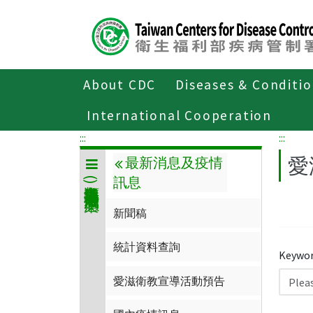
Center
block
ALT+C
About CDC
Diseases & Conditi
Home
傳染病與防疫專題
傳染病介
International Cooperation
:::
:::
愛
最新消息及疫情
訊息
人類免疫缺乏病毒(愛滋病毒)感染
新聞稿
統計資料查詢
Keywor
愛滋衛教宣導活動預告