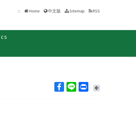
中文版
:::
Home
Sitemap
RSS
ics
最新消息及疫情訊息
愛滋衛教宣導活動預告
Back