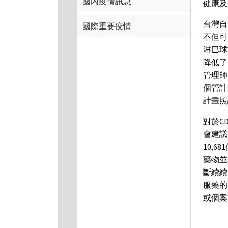
國內疫情訊息
健康
台灣自
國際重要疫情
不但可
淋巴球
降低了
管理師
個管計
計畫
對於C
會建議
10,
藥物並
斷續續
服藥的
或個案