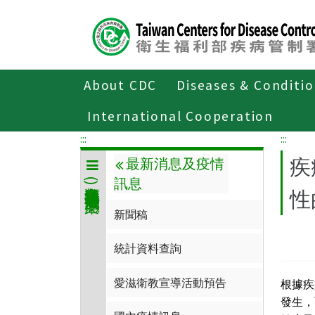
Center
block
ALT+C
About CDC
Diseases & Conditi
Home
傳染病與防疫專題
傳染病介
International Cooperation
:::
:::
疾
最新消息及疫情
訊息
人類免疫缺乏病毒(愛滋病毒)感染
性
新聞稿
統計資料查詢
愛滋衛教宣導活動預告
根據疾
發生，