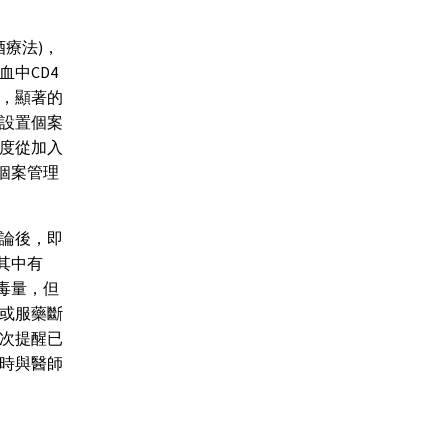
酒療法)，
中CD4
，顯著的
院設置個案
度從加入
入個案管理
討論後，即
，其中有
病毒量，但
或服藥斷
次提醒已
時與醫師