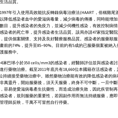
及生活品質。
1997年引入使用高效能抗反轉錄病毒治療法(HAART，俗稱雞尾
以降低感染者血中的愛滋病毒量，減少病毒的傳播，同時能增加血
數目，提升感染者的免疫力，並減少伺機性感染，有效控制病情
感染者的死亡率，提升感染者生活品質。該局亦請47家指定醫
，提供個案關懷、支持及良好醫療服務品質。感染者的服藥順服
畫前的74%，提升至85~90%。目前約有5成的已服藥個案被納
照護服務中。
D4淋巴球小於350 cells/mm3的感染者，經醫師評估並與感染者
進行藥物治療。截至2011年底共有18,660位本國籍存活感染者
681位持續接受藥物治療中。雖然藥物治療能有效的降低感染者的
非萬靈丹，開始服藥後，須天天服藥，終身不可中斷，一旦中斷
，容易使愛滋病毒產生抗藥性，而造成治療失敗，因此疾管制再
感染者，規則服藥的重要性，若因副作用而無法持續服藥，應即
管理師反映，千萬不可冒然自行停藥。