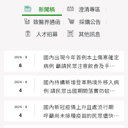
新聞稿
澄清專區
|
|
致醫界通函
採購公告
|
|
人才招募
其他訊息
|
|
國內出現今年首例本土傷寒確定
2026 - 8
病例 籲請民眾注意飲食及手部
6
衛生
國內持續新增登革熱境外移入病
2026 - 8
例 請民眾出國期間落實防蚊措
4
施 返國後如有不適症請儘速就
國內新冠疫情上升且處流行期
醫
2026 - 8
呼籲尚未接種疫苗的民眾儘快接
4
種 並落實勤洗手、戴口罩等自