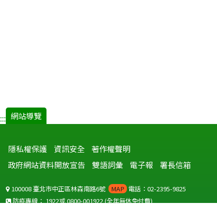
網站導覽
:::
隱私權保護
資訊安全
著作權聲明
政府網站資料開放宣告
雙語詞彙
電子報
署長信箱
100008 臺北市中正區林森南路6號
MAP
電話：02-2395-9825
防疫專線：
1922
或
0800-001922
(全年無休免付費)
聽語障服務免付費傳真：
0800-655955