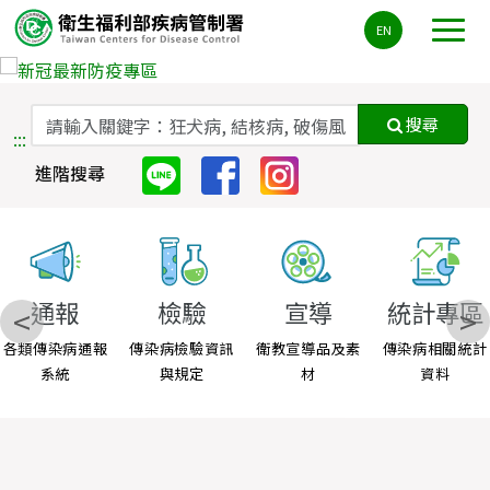
主
EN
要
內
容
區
搜尋
:::
ALT+C
進階搜尋
通報
檢驗
宣導
統計專區
<
>
各類傳染病通報
傳染病檢驗資訊
衛教宣導品及素
傳染病相關統計
系統
與規定
材
資料