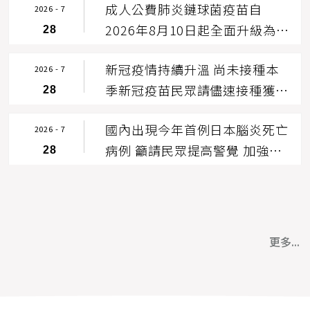
成人公費肺炎鏈球菌疫苗自
我防護措施
2026 - 7
2026年8月10日起全面升級為
28
20價或21價新型疫苗 接種「1劑
新冠疫情持續升溫 尚未接種本
搞定」
2026 - 7
季新冠疫苗民眾請儘速接種獲得
28
保護力 如有疑似症狀請儘速就
國內出現今年首例日本腦炎死亡
醫
2026 - 7
病例 籲請民眾提高警覺 加強防
28
蚊及預防接種
更多...