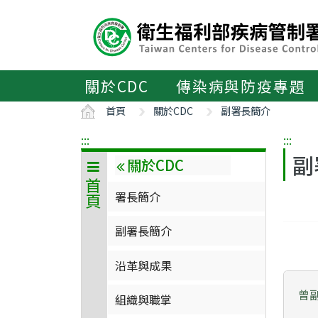
主
要
內
容
區
關於CDC
傳染病與防疫專題
ALT+C
首頁
關於CDC
副署長簡介
:::
:::
副
關於CDC
首頁
署長簡介
副署長簡介
沿革與成果
曾
組織與職掌