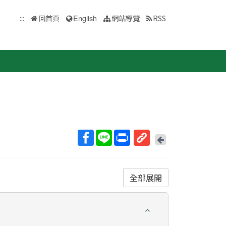
:::
回首頁
English
網站導覽
RSS
回
上
取
一
得
頁
短
全部展開
網
址