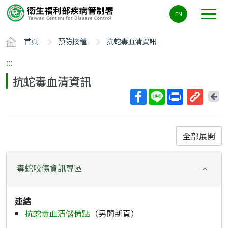
主
EN
要
內
首頁
預防接種
抗蛇毒血清資訊
容
區
:::
ALT+C
抗蛇毒血清資訊
回
上
取
一
得
頁
短
全部展開
網
址
毒蛇咬傷資訊專區
連結
抗蛇毒血清儲備
點
（另開新頁）