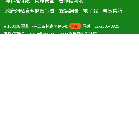
隱私權保護
資訊安全
著作權聲明
政府網站資料開放宣告
雙語詞彙
電子報
署長信箱
100008 臺北市中正區林森南路6號
MAP
電話：02-2395-9825
防疫專線：
1922
或
0800-001922
(全年無休免付費)
聽語障服務免付費傳真：
0800-655955
國外可撥打
+886-800-001922
(自國外撥打回國須自付國際電話費用)
Copyright © 2026 衛生福利部 疾病管制署. All rights reserved.
本網站建議使用 IE10 以上版本瀏覽器及以1920x1080解析度，以獲得最
佳瀏覽體驗。
為提供使用者有文書軟體選擇的權利，本網站提供ODF開放文件格式，
建議您安裝免費開源軟體
(https://www.ndc.gov.tw/cp.aspx?
n=32A75A78342B669D)
或以您慣用的軟體開啟文件。