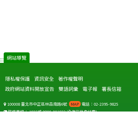
網站導覽
:::
隱私權保護
資訊安全
著作權聲明
政府網站資料開放宣告
雙語詞彙
電子報
署長信箱
100008 臺北市中正區林森南路6號
MAP
電話：02-2395-9825
防疫專線：
1922
或
0800-001922
(全年無休免付費)
聽語障服務免付費傳真：
0800-655955
國外可撥打
+886-800-001922
(自國外撥打回國須自付國際電話費用)
Copyright © 2026 衛生福利部 疾病管制署. All rights reserved.