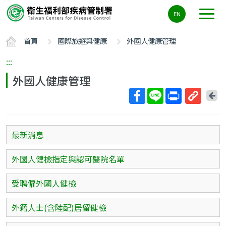
主
EN
要
內
首頁
國際旅遊與健康
外國人健康管理
容
區
:::
ALT+C
外國人健康管理
回
上
取
一
得
頁
短
最新消息
網
址
外國人健檢指定與認可醫院名單
受聘僱外國人健檢
外籍人士(含陸配)居留健檢