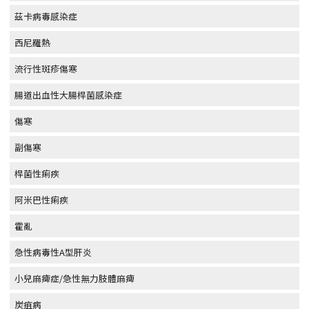
茲卡病毒感染症
西尼羅熱
流行性斑疹傷寒
腸道出血性大腸桿菌感染症
傷寒
副傷寒
桿菌性痢疾
阿米巴性痢疾
霍亂
急性病毒性A型肝炎
小兒麻痺症/急性無力肢體麻痺
炭疽病