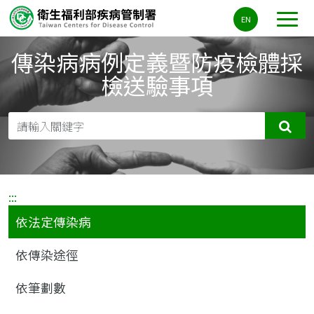
主
EN
要
內
傳染病病例定義暨防疫檢體採
容
區
檢送驗事項
ALT+C
確
:::
依法定傳染病
依傳染途徑
依筆劃數