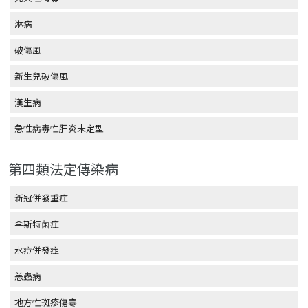
淋病
破傷風
新生兒破傷風
漢生病
急性病毒性肝炎未定型
第四類法定傳染病
新冠併發重症
李斯特菌症
水痘併發症
恙蟲病
地方性斑疹傷寒