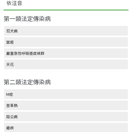
依注音
第一類法定傳染病
狂犬病
鼠疫
嚴重急性呼吸道症候群
天花
第二類法定傳染病
M痘
登革熱
屈公病
瘧疾