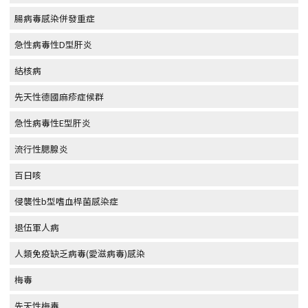
腸病毒感染併發重症
急性病毒性D型肝炎
結核病
先天性德國麻疹症候群
急性病毒性E型肝炎
流行性腮腺炎
百日咳
侵襲性b型嗜血桿菌感染症
退伍軍人病
人類免疫缺乏病毒(愛滋病毒)感染
梅毒
先天性梅毒