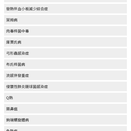
發熱伴血小板減少綜合症
萊姆病
肉毒桿菌中毒
庫賈氏病
弓形蟲感染症
布氏桿菌病
流感併發重症
侵襲性肺炎鏈球菌感染症
Q熱
類鼻疽
鉤端螺旋體病
兔熱病