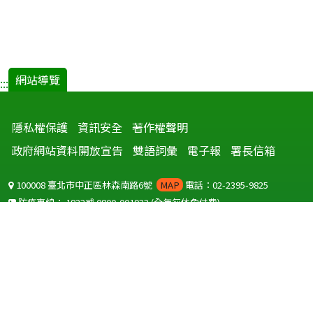
網站導覽
:::
隱私權保護
資訊安全
著作權聲明
政府網站資料開放宣告
雙語詞彙
電子報
署長信箱
100008 臺北市中正區林森南路6號
MAP
電話：02-2395-9825
防疫專線：
1922
或
0800-001922
(全年無休免付費)
聽語障服務免付費傳真：
0800-655955
國外可撥打
+886-800-001922
(自國外撥打回國須自付國際電話費用)
Copyright © 2026 衛生福利部 疾病管制署. All rights reserved.