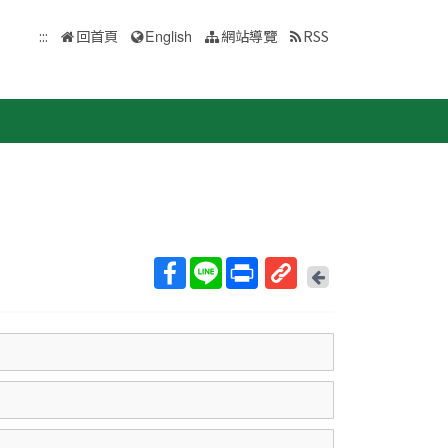
:::
回首頁
English
網站導覽
RSS
回
上
取
一
得
頁
短
網
址