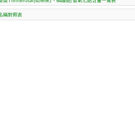
疫苗Thimerosal(硫柳汞)、磷酸鋁/氫氧化鋁含量一覽表
名稱對照表