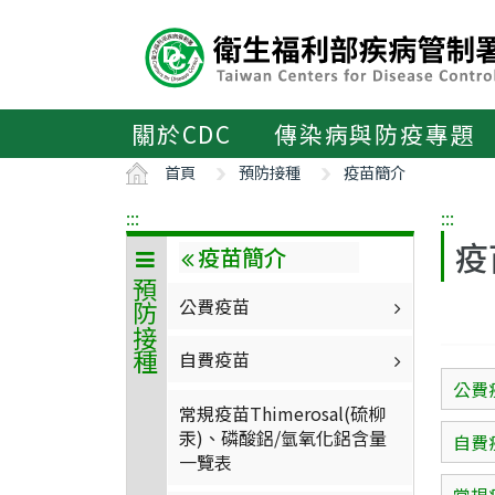
主
要
內
容
區
關於CDC
傳染病與防疫專題
ALT+C
首頁
預防接種
疫苗簡介
:::
:::
疫
疫苗簡介
預防接種
公費疫苗
自費疫苗
公費
常規疫苗Thimerosal(硫柳
汞)、磷酸鋁/氫氧化鋁含量
自費
一覽表