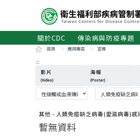
主
要
內
容
區
關於CDC
傳染病與防疫專題
ALT+C
首頁
應用專區
宣導
:::
影片
海報
(Video)
(Poster)
其他 - 人類免疫缺乏病毒(愛滋病毒)感
暫無資料