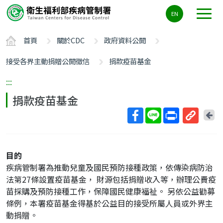
主
EN
要
內
首頁
關於CDC
政府資料公開
容
區
接受各界主動捐贈公開徵信
捐款疫苗基金
ALT+C
:::
捐款疫苗基金
回
上
取
一
得
頁
短
目的
網
疾病管制署為推動兒童及國民預防接種政策，依傳染病防治
址
法第27條設置疫苗基金， 財源包括捐贈收入等，辦理公費疫
苗採購及預防接種工作，保障國民健康福祉。 另依公益勸募
條例，本署疫苗基金得基於公益目的接受所屬人員或外界主
動捐贈。