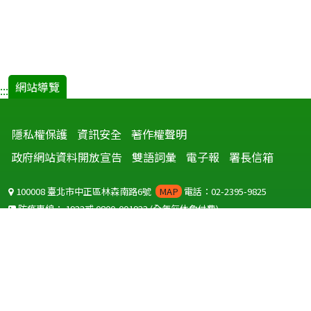
網站導覽
:::
隱私權保護
資訊安全
著作權聲明
政府網站資料開放宣告
雙語詞彙
電子報
署長信箱
100008 臺北市中正區林森南路6號
MAP
電話：02-2395-9825
防疫專線：
1922
或
0800-001922
(全年無休免付費)
聽語障服務免付費傳真：
0800-655955
國外可撥打
+886-800-001922
(自國外撥打回國須自付國際電話費用)
Copyright © 2026 衛生福利部 疾病管制署. All rights reserved.