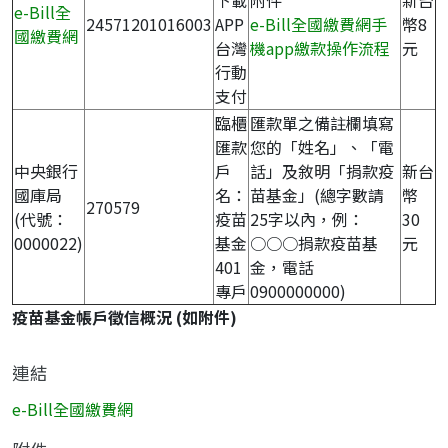
下載
附件
新台
e-Bill全
24571201016003
APP
e-Bill全國繳費網手
幣8
國繳費網
台灣
機app繳款操作流程
元
行動
支付
臨櫃
匯款單之備註欄填寫
匯款
您的「姓名」、「電
中央銀行
戶
話」及敘明「捐款疫
新台
國庫局
名：
苗基金」(總字數請
幣
270579
(代號：
疫苗
25字以內，例：
30
0000022)
基金
○○○捐款疫苗基
元
401
金，電話
專戶
0900000000)
疫苗基金帳戶徵信概況 (如附件)
連結
e-Bill全國繳費網