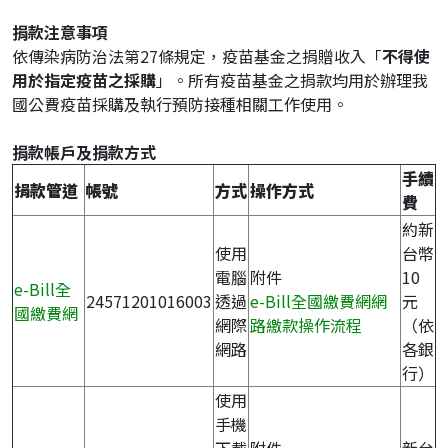
捐款注意事項
依傳染病防治法第27條規定，疫苗基金之捐贈收入「
不得使
用於指定疫苗之採購
」。所有疫苗基金之捐款均用於辦理我
國公費疫苗採購及執行預防接種相關工作使用。
捐款帳戶及捐款方式
手續
捐款管道
帳號
方式
操作方式
費
約新
使用
台幣
電腦
附件
10
e-Bill全
24571201016003
透過
e-Bill全國繳費網網
元
國繳費網
網際
路繳款操作流程
（依
網路
各銀
行）
使用
手機