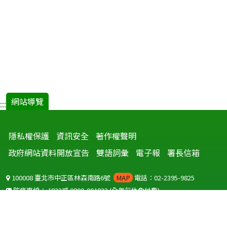
網站導覽
:::
隱私權保護
資訊安全
著作權聲明
政府網站資料開放宣告
雙語詞彙
電子報
署長信箱
100008 臺北市中正區林森南路6號
MAP
電話：02-2395-9825
防疫專線：
1922
或
0800-001922
(全年無休免付費)
聽語障服務免付費傳真：
0800-655955
國外可撥打
+886-800-001922
(自國外撥打回國須自付國際電話費用)