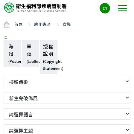
主
EN
要
內
首頁
應用專區
宣導
容
區
:::
ALT+C
海
單
授權
報
張
說明
(Poster)
(Leaflet)
(Copyright
Statement)