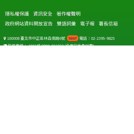
隱私權保護
資訊安全
著作權聲明
政府網站資料開放宣告
雙語詞彙
電子報
署長信箱
100008 臺北市中正區林森南路6號
MAP
電話：02-2395-9825
防疫專線：
1922
或
0800-001922
(全年無休免付費)
聽語障服務免付費傳真：
0800-655955
國外可撥打
+886-800-001922
(自國外撥打回國須自付國際電話費用)
Copyright © 2026 衛生福利部 疾病管制署. All rights reserved.
本網站建議使用 IE10 以上版本瀏覽器及以1920x1080解析度，以獲得最
佳瀏覽體驗。
為提供使用者有文書軟體選擇的權利，本網站提供ODF開放文件格式，
建議您安裝免費開源軟體
(https://www.ndc.gov.tw/cp.aspx?