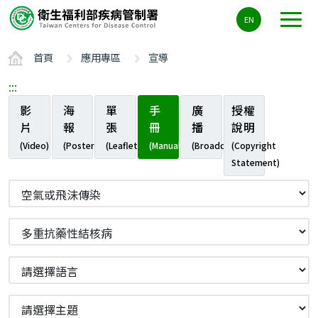
主
EN
要
內
首頁
應用專區
宣導
容
區
:::
ALT+C
影
海
單
手
廣
授權
片
報
張
冊
播
說明
(Video)
(Poster)
(Leaflet)
(Manual)
(Broadcast)
(Copyright
Statement)