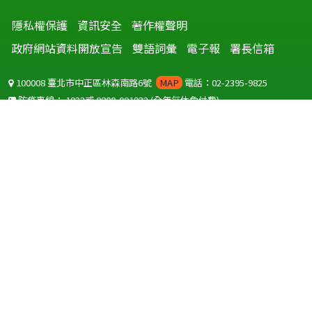
隱私權保護
資訊安全
著作權聲明
政府網站資料開放宣告
雙語詞彙
電子報
署長信箱
100008 臺北市中正區林森南路6號
MAP
電話：02-2395-9825
防疫專線：
1922
或
0800-001922
(全年無休免付費)
聽語障服務免付費傳真：
0800-655955
國外可撥打
+886-800-001922
(自國外撥打回國須自付國際電話費用)
Copyright © 2026 衛生福利部 疾病管制署. All rights reserved.
本網站建議使用 IE10 以上版本瀏覽器及以1920x1080解析度，以獲得最
佳瀏覽體驗。
為提供使用者有文書軟體選擇的權利，本網站提供ODF開放文件格式，
建議您安裝免費開源軟體
(https://www.ndc.gov.tw/cp.aspx?
n=32A75A78342B669D)
或以您慣用的軟體開啟文件。