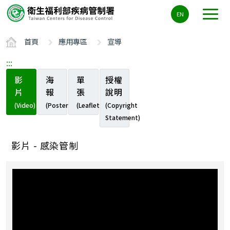
主
EN
要
內
首頁
應用專區
宣導
容
區
:::
ALT+C
影
海
單
授權
片
報
張
說明
(Video)
(Poster)
(Leaflet)
(Copyright
Statement)
影片 - 感染管制