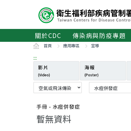
主
要
內
容
區
關於CDC
傳染病與防疫專題
ALT+C
首頁
應用專區
宣導
:::
影片
海報
(Video)
(Poster)
手冊 - 水痘併發症
暫無資料