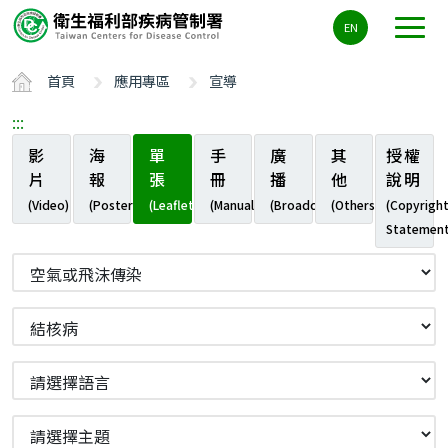
主
EN
要
內
首頁
應用專區
宣導
容
區
:::
ALT+C
影
海
單
手
廣
其
授權
片
報
張
冊
播
他
說明
(Video)
(Poster)
(Leaflet)
(Manual)
(Broadcast)
(Others)
(Copyrigh
Statement