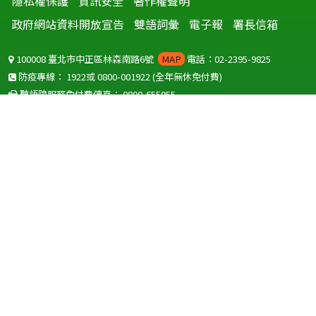
隱私權保護
資訊安全
著作權聲明
政府網站資料開放宣告
雙語詞彙
電子報
署長信箱
100008 臺北市中正區林森南路6號
MAP
電話：02-2395-9825
防疫專線：
1922
或
0800-001922
(全年無休免付費)
聽語障服務免付費傳真：
0800-655955
國外可撥打
+886-800-001922
(自國外撥打回國須自付國際電話費用)
Copyright © 2026 衛生福利部 疾病管制署. All rights reserved.
本網站建議使用 IE10 以上版本瀏覽器及以1920x1080解析度，以獲得最
佳瀏覽體驗。
為提供使用者有文書軟體選擇的權利，本網站提供ODF開放文件格式，
建議您安裝免費開源軟體
(https://www.ndc.gov.tw/cp.aspx?
n=32A75A78342B669D)
或以您慣用的軟體開啟文件。