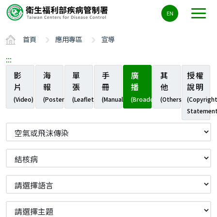
主
EN
要
內
首頁
應用專區
宣導
容
區
:::
ALT+C
影
海
單
手
廣
其
授權
片
報
張
冊
播
他
說明
(Video)
(Poster)
(Leaflet)
(Manual)
(Broadcast)
(Others)
(Copyrigh
Statement