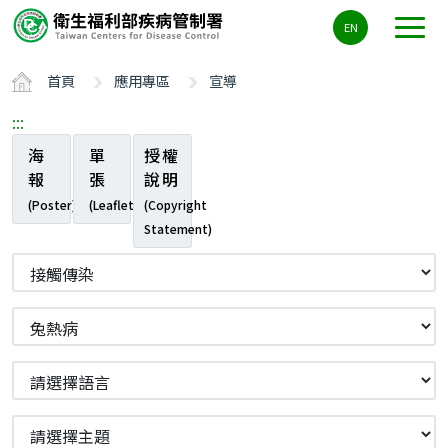
主
EN
要
內
首頁
應用專區
宣導
容
區
:::
ALT+C
海
單
授權
報
張
說明
(Poster)
(Leaflet)
(Copyright
Statement)