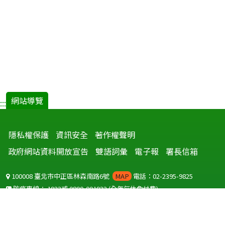
網站導覽
:::
隱私權保護
資訊安全
著作權聲明
政府網站資料開放宣告
雙語詞彙
電子報
署長信箱
100008 臺北市中正區林森南路6號
MAP
電話：02-2395-9825
防疫專線：
1922
或
0800-001922
(全年無休免付費)
聽語障服務免付費傳真：
0800-655955
國外可撥打
+886-800-001922
(自國外撥打回國須自付國際電話費用)