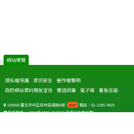
網站導覽
:::
隱私權保護
資訊安全
著作權聲明
政府網站資料開放宣告
雙語詞彙
電子報
署長信箱
100008 臺北市中正區林森南路6號
MAP
電話：02-2395-9825
防疫專線：
1922
或
0800-001922
(全年無休免付費)
聽語障服務免付費傳真：
0800-655955
國外可撥打
+886-800-001922
(自國外撥打回國須自付國際電話費用)