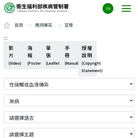
主
EN
要
內
首頁
應用專區
宣導
容
區
:::
ALT+C
影
海
單
手
授權
片
報
張
冊
說明
(Video)
(Poster)
(Leaflet)
(Manual)
(Copyright
Statement)