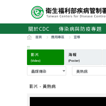
主
要
內
容
區
關於CDC
傳染病與防疫專題
ALT+C
首頁
應用專區
宣導
:::
影片
海報
(Video)
(Poster)
影片 - 黃熱病