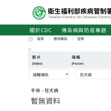
主
要
內
容
區
關於CDC
傳染病與防疫專題
ALT+C
首頁
應用專區
宣導
:::
影片
海報
(Video)
(Poster)
手冊 - 狂犬病
暫無資料