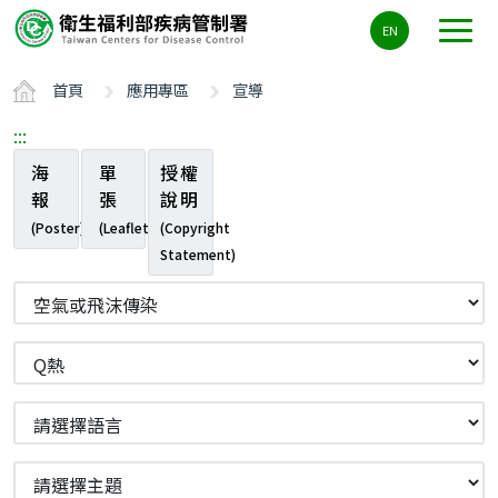
主
EN
要
內
首頁
應用專區
宣導
容
區
:::
ALT+C
海
單
授權
報
張
說明
(Poster)
(Leaflet)
(Copyright
Statement)