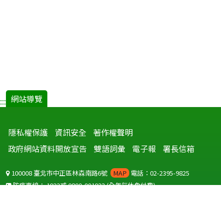
網站導覽
:::
隱私權保護
資訊安全
著作權聲明
政府網站資料開放宣告
雙語詞彙
電子報
署長信箱
100008 臺北市中正區林森南路6號
MAP
電話：02-2395-9825
防疫專線：
1922
或
0800-001922
(全年無休免付費)
聽語障服務免付費傳真：
0800-655955
國外可撥打
+886-800-001922
(自國外撥打回國須自付國際電話費用)