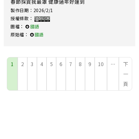
春節採買我最罩 健康過年好運到
製作日期：2026/2/1
授權條款：
圖檔：
國語
原始檔：
國語
1
2
3
4
5
6
7
8
9
10
…
下
一
頁