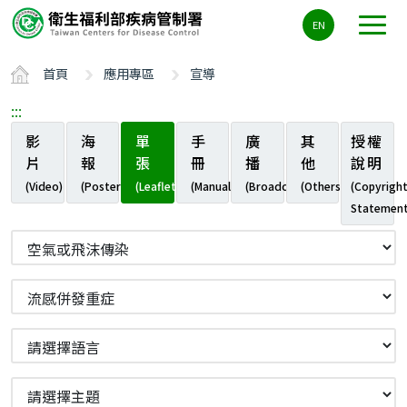
主
EN
要
內
首頁
應用專區
宣導
容
區
:::
ALT+C
影
海
單
手
廣
其
授權
片
報
張
冊
播
他
說明
(Video)
(Poster)
(Leaflet)
(Manual)
(Broadcast)
(Others)
(Copyrigh
Statement