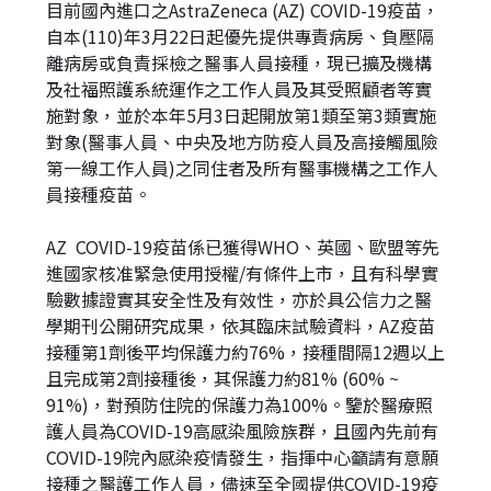
目前國內進口之AstraZeneca (AZ) COVID-19疫苗，
自本(110)年3月22日起優先提供專責病房、負壓隔
離病房或負責採檢之醫事人員接種，現已擴及機構
及社福照護系統運作之工作人員及其受照顧者等實
施對象，並於本年5月3日起開放第1類至第3類實施
對象(醫事人員、中央及地方防疫人員及高接觸風險
第一線工作人員)之同住者及所有醫事機構之工作人
員接種疫苗。
AZ COVID-19疫苗係已獲得WHO、英國、歐盟等先
進國家核准緊急使用授權/有條件上市，且有科學實
驗數據證實其安全性及有效性，亦於具公信力之醫
學期刊公開研究成果，依其臨床試驗資料，AZ疫苗
接種第1劑後平均保護力約76%，接種間隔12週以上
且完成第2劑接種後，其保護力約81% (60% ~
91%)，對預防住院的保護力為100%。鑒於醫療照
護人員為COVID-19高感染風險族群，且國內先前有
COVID-19院內感染疫情發生，指揮中心籲請有意願
接種之醫護工作人員，儘速至全國提供COVID-19疫