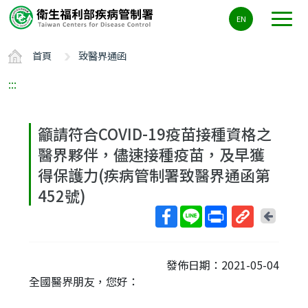
主
EN
要
內
首頁
致醫界通函
容
區
:::
ALT+C
籲請符合COVID-19疫苗接種資格之
醫界夥伴，儘速接種疫苗，及早獲
得保護力(疾病管制署致醫界通函第
452號)
回
上
取
一
得
頁
發佈日期：2021-05-04
短
全國醫界朋友，您好：
網
址