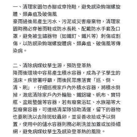
一、清理家園勿赤腳或穿拖鞋，避免感染鉤端螺旋
體、類鼻疽及破傷風
豪雨過後易產生污水、污泥或災害廢棄物，清理家
園時務必穿著雨鞋或防水長靴、配戴防水手套及口
罩，避免被生鏽器物（如鐵釘、鐵片等）刺傷或割
傷，以防感染鉤端螺旋體病、類鼻疽、破傷風等傳
染病。
二、清除病媒蚊孳生源，預防登革熱
降雨後環境中容易產生積水容器，成為孑孓孳生的
溫床。疾管署呼籲，雨後民眾應落實「巡、倒、
清、刷」，仔細巡視家戶內外積水容器，將積水倒
掉，澈底清除家戶內外輪胎、鐵鋁罐、帆布、寶特
瓶、盆栽墊盤等容器，若有廢棄浴缸、水族箱等大
型廢棄容器，可連絡清潔隊協助清運，留下的器物
也要刷洗以去除斑蚊蟲卵，並妥善收拾或予以倒
置，使用中的儲水容器則務必刷洗並加蓋或加掛細
網，避免病媒蚊孳生及感染登革熱的風險。