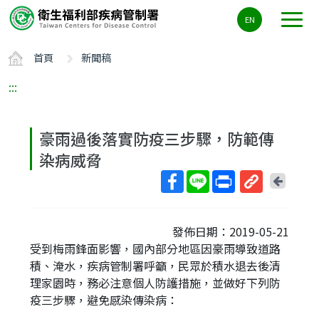
主
EN
要
內
首頁
新聞稿
容
區
:::
ALT+C
豪雨過後落實防疫三步驟，防範傳
染病威脅
回
上
取
一
得
頁
發佈日期：2019-05-21
短
受到梅雨鋒面影響，國內部分地區因豪雨導致道路
網
積、淹水，疾病管制署呼籲，民眾於積水退去後清
址
理家園時，務必注意個人防護措施，並做好下列防
疫三步驟，避免感染傳染病：