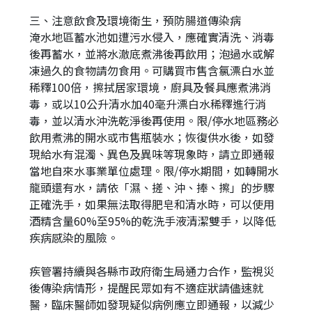
三、注意飲食及環境衛生，預防腸道傳染病
淹水地區蓄水池如遭污水侵入，應確實清洗、消毒
後再蓄水，並將水澈底煮沸後再飲用；泡過水或解
凍過久的食物請勿食用。可購買市售含氯漂白水並
稀釋100倍，擦拭居家環境，廚具及餐具應煮沸消
毒，或以10公升清水加40毫升漂白水稀釋進行消
毒，並以清水沖洗乾淨後再使用。限/停水地區務必
飲用煮沸的開水或市售瓶裝水；恢復供水後，如發
現給水有混濁、異色及異味等現象時，請立即通報
當地自來水事業單位處理。限/停水期間，如轉開水
龍頭還有水，請依「濕、搓、沖、捧、擦」的步驟
正確洗手，如果無法取得肥皂和清水時，可以使用
酒精含量60%至95%的乾洗手液清潔雙手，以降低
疾病感染的風險。
疾管署持續與各縣市政府衛生局通力合作，監視災
後傳染病情形，提醒民眾如有不適症狀請儘速就
醫，臨床醫師如發現疑似病例應立即通報，以減少