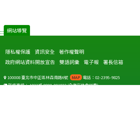
網站導覽
:::
隱私權保護
資訊安全
著作權聲明
政府網站資料開放宣告
雙語詞彙
電子報
署長信箱
100008 臺北市中正區林森南路6號
MAP
電話：02-2395-9825
防疫專線：
1922
或
0800-001922
(全年無休免付費)
聽語障服務免付費傳真：
0800-655955
國外可撥打
+886-800-001922
(自國外撥打回國須自付國際電話費用)
Copyright © 2026 衛生福利部 疾病管制署. All rights reserved.