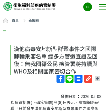
主
EN
要
內
首頁
新聞稿
容
區
:::
ALT+C
漢他病毒安地斯型群聚事件之國際
郵輪乘客名單 經多方管道查證及回
復：無我國籍公民 疾管署將持續與
WHO及相關國家密切合作
回
上
取
一
得
頁
發佈日期：2026-05-08
短
疾病管制署(下稱疾管署)今(8)日表示，有關網路報
網
導「日前發生漢他病毒安地斯型群聚事件之國際郵
址