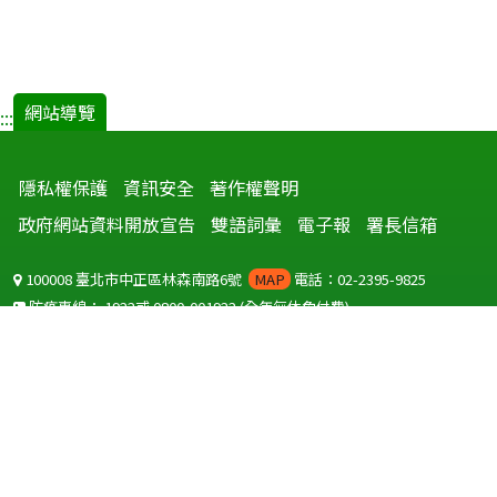
網站導覽
:::
隱私權保護
資訊安全
著作權聲明
政府網站資料開放宣告
雙語詞彙
電子報
署長信箱
100008 臺北市中正區林森南路6號
MAP
電話：02-2395-9825
防疫專線：
1922
或
0800-001922
(全年無休免付費)
聽語障服務免付費傳真：
0800-655955
國外可撥打
+886-800-001922
(自國外撥打回國須自付國際電話費用)
Copyright © 2026 衛生福利部 疾病管制署. All rights reserved.