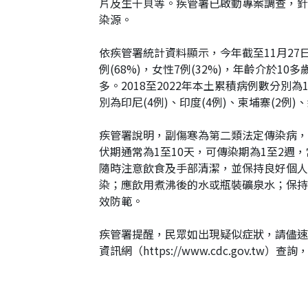
片及生干貝等。疾管署已啟動專案調查，針
染源。
依疾管署統計資料顯示，今年截至11月27
例(68%)，女性7例(32%)，年齡介於1
多。2018至2022年本土累積病例數分別為
別為印尼(4例)、印度(4例)、柬埔寨(2例)、
疾管署說明，副傷寒為第二類法定傳染病，
伏期通常為1至10天，可傳染期為1至2
隨時注意飲食及手部清潔，並保持良好個人
染；應飲用煮沸後的水或瓶裝礦泉水；保持
效防範。
疾管署提醒，民眾如出現疑似症狀，請儘速
資訊網（https://www.cdc.gov.tw