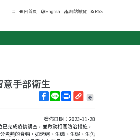
:::
回首頁
English
網站導覽
RSS
留意手部衛生
回
上
取
一
得
頁
發佈日期：2023-11-28
短
衛生單位已完成疫情調查，並啟動相關防治措施，
網
分煮熟的食物，如烤蚵、生蠔、生蝦、生魚
址