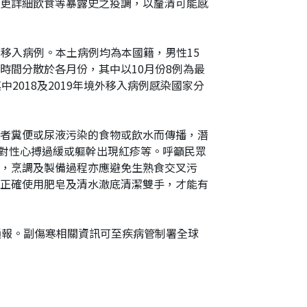
更詳細飲食等暴露史之疫調，以釐清可能感
外移入病例。本土病例均為本國籍，男性15
，發病時間分散於各月份，其中以10月份8例為最
中2018及2019年境外移入病例感染國家分
者糞便或尿液污染的食物或飲水而傳播，潛
相對性心搏過緩或軀幹出現紅疹等。呼籲民眾
，烹調及製備過程亦應避免生熟食交叉污
正確使用肥皂及清水澈底清潔雙手，才能有
通報。副傷寒相關資訊可至疾病管制署全球