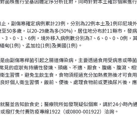
對菌株進行全基因體定序分析比對，同時針對本土確診個案進行
日止，副傷寒確定病例累計23例，分別為22例本土及1例印尼境
0多歲至50多歲，以20-29歲為多(50%)，居住地分布於11縣市
1、3、0、1、6例，境外移入病例數分別為7、6、0、0、0例，其
緬甸(1例)、孟加拉(1例)及美國(1例)。
是由副傷寒桿菌引起之腸道傳染病，主要透過食用受病患或帶菌
週，常見的症狀有持續性發燒、頭痛、不適、厭食、腹痛、腹瀉、
衛生習慣，避免生飲生食，食物須經過充分加熱煮熟後才可食用
良好個人衛生習慣，飯前、便後、處理食物前或更換尿片後，應
就醫並告知飲食史；醫療院所如發現疑似個案，請於24小時內
）查詢，或撥打免付費防疫專線1922（或0800-001922）洽詢。