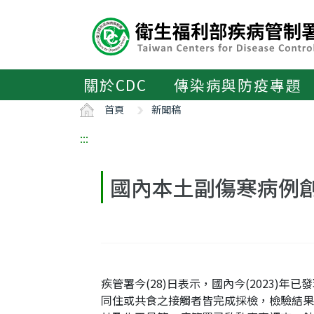
主
要
內
容
區
關於CDC
傳染病與防疫專題
ALT+C
首頁
新聞稿
:::
國內本土副傷寒病例
疾管署今(28)日表示，國內今(2023)
同住或共食之接觸者皆完成採檢，檢驗結果