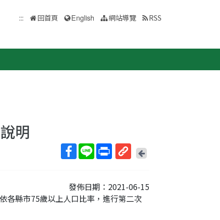
:::
回首頁
English
網站導覽
RSS
量說明
回
上
取
一
得
頁
發佈日期：2021-06-15
短
起，依各縣市75歲以上人口比率，進行第二次
網
址