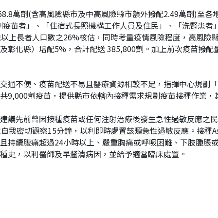
68.8萬劑(含高風險縣市及中高風險縣市額外撥配2.49萬劑)
劑疫苗者」、「住宿式長照機構工作人員及住民」、「洗腎患者」
歲以上長者人口數之26%核估，同時考量疫情風險程度，高風險
彰化縣）增配5%，合計配送 385,800劑。加上前次疫苗撥
交通不便、疫苗配送不易且醫療資源相較不足，指揮中心規劃「
9,000劑疫苗，提供縣市依轄內接種需求規劃疫苗接種作業，
建議先前曾因接種疫苗或任何注射治療後發生急性過敏反應之民
密切觀察15分鐘，以利即時處置該類急性過敏反應。接種AstraZe
且持續腹痛超過24小時以上、嚴重胸痛或呼吸困難、下肢腫脹
種史，以利醫師及早釐清病因，並給予適當臨床處置。