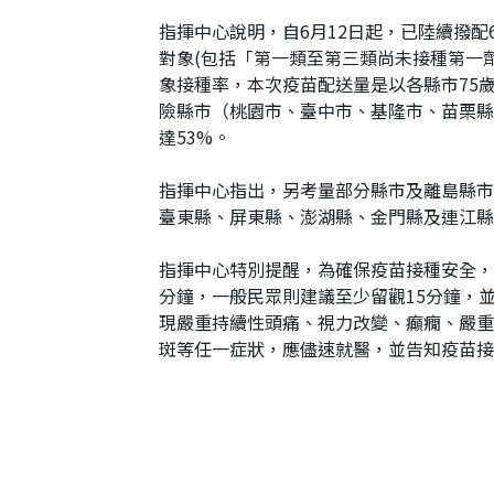
指揮中心說明，自6月12日起，已陸續撥配
對象(包括「第一類至第三類尚未接種第一
象接種率，本次疫苗配送量是以各縣市75
險縣市（桃園市、臺中市、基隆市、苗栗縣及
達53%。
指揮中心指出，另考量部分縣市及離島縣市
臺東縣、屏東縣、澎湖縣、金門縣及連江縣共
指揮中心特別提醒，為確保疫苗接種安全，
分鐘，一般民眾則建議至少留觀15分鐘，並自我
現嚴重持續性頭痛、視力改變、癲癇、嚴重
斑等任一症狀，應儘速就醫，並告知疫苗接