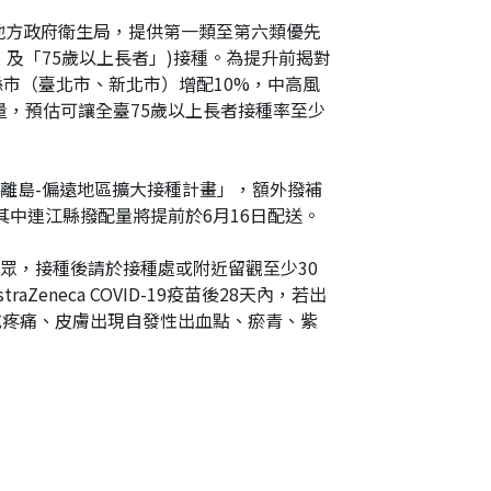
至各地方政府衛生局，提供第一類至第六類優先
及「75歲以上長者」)接種。為提升前揭對
縣市（臺北市、新北市）增配10%，中高風
配量，預估可讓全臺75歲以上長者接種率至少
離島-偏遠地區擴大接種計畫」，額外撥補
其中連江縣撥配量將提前於6月16日配送。
眾，接種後請於接種處或附近留觀至少30
neca COVID-19疫苗後28天內，若出
或疼痛、皮膚出現自發性出血點、瘀青、紫