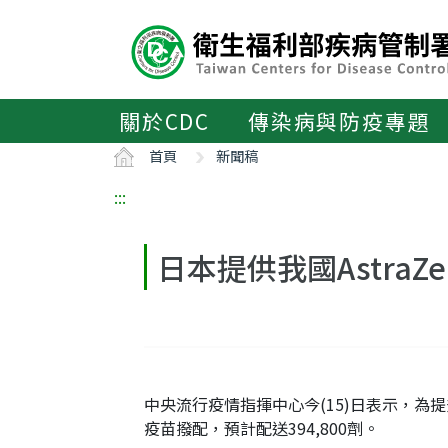
主
要
內
容
區
關於CDC
傳染病與防疫專題
ALT+C
首頁
新聞稿
:::
日本提供我國AstraZe
中央流行疫情指揮中心今(15)日表示，為提
疫苗撥配，預計配送394,800劑。