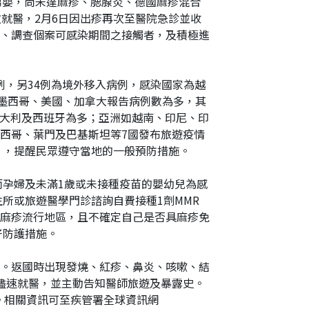
國籍男嬰，尚未達麻疹、腮腺炎、德國麻疹混合
網
多次就醫，2月6日因出疹再次至醫院急診並收
址
、調查個案可感染期間之接觸者，及積極進
病例，另34例為境外移入病例，感染國家為越
之墨西哥、美國、加拿大報告病例數為多，其
義大利及西班牙為多；亞洲如越南、印尼、印
西哥、葉門及巴基斯坦等7國發布旅遊疫情
h），提醒民眾遵守當地的一般預防措施。
而孕婦及未滿1歲或未接種疫苗的嬰幼兒為感
所或旅遊醫學門診諮詢自費接種1劑MMR
往麻疹流行地區，且不確定自己是否具麻疹免
好防護措施。
。返國時出現發燒、紅疹、鼻炎、咳嗽、結
儘速就醫，並主動告知醫師旅遊及暴露史。
。相關資訊可至疾管署全球資訊網