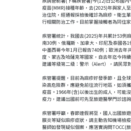
疾病管制署(下稱疾管署)今(12)日公布
疫苗(MMR)接種年齡，去(2025)年
治住院，經通報採檢後確診為麻疹。衛生單
行相關防治工作。目前掌握接觸者為同住家人
疾管署統計，我國去(2025)年共累計53
南30例、俄羅斯、加拿大、印尼及泰國各
中墨西哥今年1月已報告740例；歐洲去
度、蒙古及哈薩克等國家，自去年迄今持續
建議等級第二級：警示（Alert），請民
疾管署提醒，目前為麻疹好發季節，且全球
染高危險群，應避免前往流行地區，如須攜
疫苗。1966年(含)以後出生的成人，
疫力，建議出國前可先至旅遊醫學門診諮詢
疾管署呼籲，春節連假將至，國人出國旅遊
膜炎等疑似麻疹症狀，請主動告知機場檢疫
醫師如發現疑似個案，應落實詢問TOCC