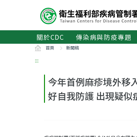
主
要
內
容
區
關於CDC
傳染病與防疫專題
ALT+C
首頁
新聞稿
:::
今年首例麻疹境外移入
好自我防護 出現疑似