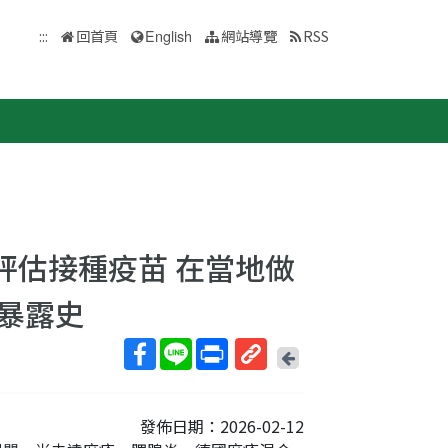
:::
回首頁
English
網站導覽
RSS
評估接種疫苗 在當地做
暴露史
回
上
取
一
得
頁
發佈日期：2026-02-12
短