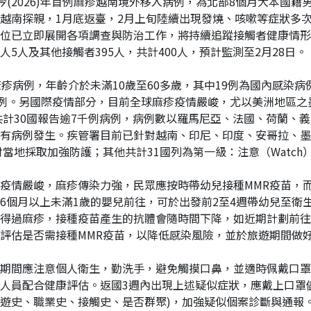
國內今(2026)年首例麻疹越南境外移入病例，為北部8個月大本
與家人至越南探親，1月底返臺，2月上旬陸續出現發燒、咳嗽等症狀
位已立即展開各項調查與防治工作，將持續追蹤接觸者健康情形
5人及其他接觸者395人，共計400人，預計監測至2月28日。
例麻疹病例，年齡介於未滿10歲至60多歲，其中19例為國內感染
1例。另國際疫情部分，目前全球麻疹疫情嚴峻，尤以美洲地區
年共計30國報告逾7千例病例，病例數以羅馬尼亞、法國、荷蘭、
有病例發生。疾管署目前已針對越南、印尼、印度、安哥拉、墨
眾對當地採取加強防護；其他共計31國列為第一級：注意（Watc
疫情嚴峻，麻疹傳染力強，民眾應按時帶幼兒接種MMR疫苗，
6個月以上未滿1歲的嬰兒前往，可於出發前2至4週帶幼兒至衛生
可能沒得過麻疹，接種疫苗產生的抗體會隨時間下降，如近期計劃前
評估是否需接種MMR疫苗，以降低感染風險，並於旅遊期間做
期間應注意個人衛生，勤洗手，避免觸摸口鼻，並適時佩戴口罩
人員配合健康評估。返國3週內出現上述疑似症狀，應戴上口罩
(旅遊史、職業史、接觸史、是否群聚)，加強疑似個案診斷與通報