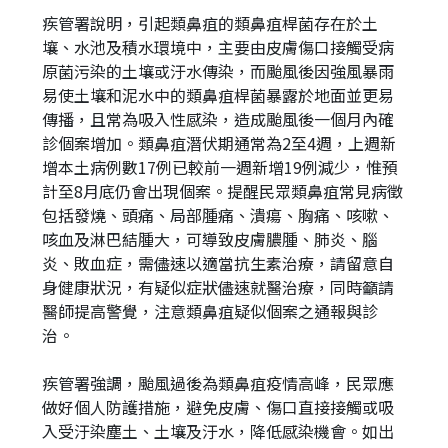
疾管署說明，引起類鼻疽的類鼻疽桿菌存在於土
壤、水池及積水環境中，主要由皮膚傷口接觸受病
原菌污染的土壤或汙水傳染，而颱風後因強風暴雨
易使土壤和泥水中的類鼻疽桿菌暴露於地面並更易
傳播，且常為吸入性感染，造成颱風後一個月內確
診個案增加。類鼻疽潛伏期通常為2至4週，上週新
增本土病例數17例已較前一週新增19例減少，惟預
計至8月底仍會出現個案。提醒民眾類鼻疽常見病徵
包括發燒、頭痛、局部腫痛、潰瘍、胸痛、咳嗽、
咳血及淋巴結腫大，可導致皮膚膿腫、肺炎、腦
炎、敗血症，需儘速以適當抗生素治療，請留意自
身健康狀況，有疑似症狀儘速就醫治療，同時籲請
醫師提高警覺，注意類鼻疽疑似個案之通報與診
治。
疾管署強調，颱風過後為類鼻疽疫情高峰，民眾應
做好個人防護措施，避免皮膚、傷口直接接觸或吸
入受汙染塵土、土壤及汙水，降低感染機會。如出