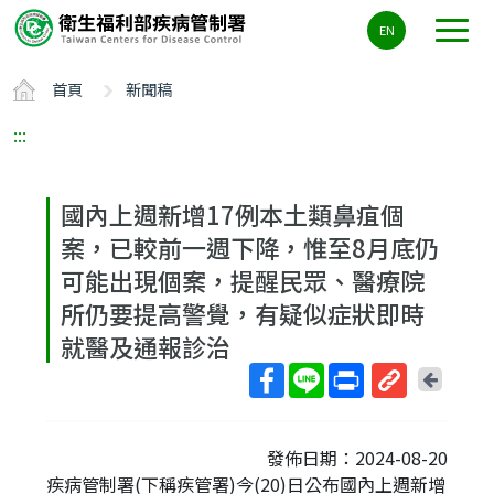
主
EN
要
內
首頁
新聞稿
容
區
:::
ALT+C
國內上週新增17例本土類鼻疽個
案，已較前一週下降，惟至8月底仍
可能出現個案，提醒民眾、醫療院
所仍要提高警覺，有疑似症狀即時
就醫及通報診治
回
上
取
一
得
頁
發佈日期：2024-08-20
短
疾病管制署(下稱疾管署)今(20)日公布國內上週新增
網