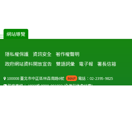
網站導覽
:::
隱私權保護
資訊安全
著作權聲明
政府網站資料開放宣告
雙語詞彙
電子報
署長信箱
100008 臺北市中正區林森南路6號
MAP
電話：02-2395-9825
防疫專線：
1922
或
0800-001922
(全年無休免付費)
聽語障服務免付費傳真：
0800-655955
國外可撥打
+886-800-001922
(自國外撥打回國須自付國際電話費用)
Copyright © 2026 衛生福利部 疾病管制署. All rights reserved.