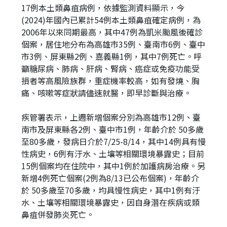
17例本土類鼻疽病例，依據監測資料顯示，今
址
(2024)年國內已累計54例本土類鼻疽確定病例，為
2006年以來同期最高，其中47例為凱米颱風後確診
個案，居住地分布為高雄市35例、臺南市6例、臺中
市3例、屏東縣2例、嘉義縣1例，其中7例死亡。呼
籲糖尿病、肺病、肝病、腎病、癌症或免疫功能受
損者等高風險族群，重症機率較高，如有發燒、胸
痛、咳嗽等症狀請儘速就醫，即早診斷與治療。
疾管署表示，上週新增個案分別為高雄市12例、臺
南市及屏東縣各2例、臺中市1例，年齡介於 50多歲
至80多歲，發病日介於7/25-8/14，其中14例具有慢
性病史，6例有汙水、土壤等相關環境暴露史；目前
15例個案均在住院中，其中1例於加護病房治療。另
新增4例死亡個案(2例為8/13已公布個案)，年齡介
於 50多歲至70多歲，均具慢性病史，其中1例有汙
水、土壤等相關環境暴露史，因自身潛在疾病或類
鼻疽併發肺炎死亡。