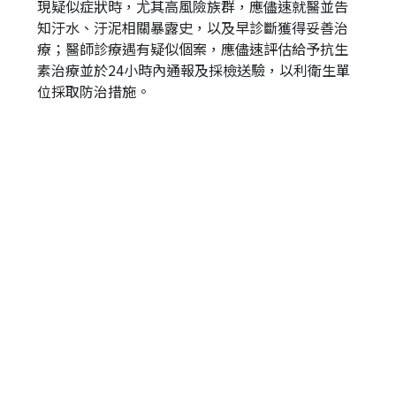
現疑似症狀時，尤其高風險族群，應儘速就醫並告
知汙水、汙泥相關暴露史，以及早診斷獲得妥善治
療；醫師診療遇有疑似個案，應儘速評估給予抗生
素治療並於24小時內通報及採檢送驗，以利衛生單
位採取防治措施。