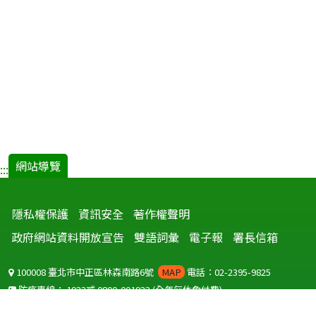
網站導覽
:::
隱私權保護
資訊安全
著作權聲明
政府網站資料開放宣告
雙語詞彙
電子報
署長信箱
100008 臺北市中正區林森南路6號
MAP
電話：02-2395-9825
防疫專線：
1922
或
0800-001922
(全年無休免付費)
聽語障服務免付費傳真：
0800-655955