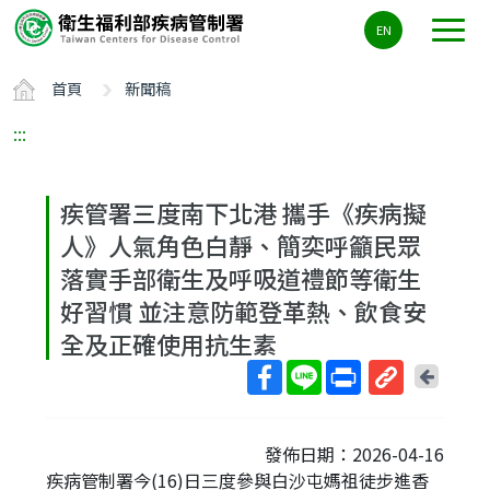
主
EN
要
內
首頁
新聞稿
容
區
:::
ALT+C
疾管署三度南下北港 攜手《疾病擬
人》人氣角色白靜、簡奕呼籲民眾
落實手部衛生及呼吸道禮節等衛生
好習慣 並注意防範登革熱、飲食安
全及正確使用抗生素
回
上
取
一
得
頁
發佈日期：2026-04-16
短
疾病管制署今(16)日三度參與白沙屯媽祖徒步進香
網