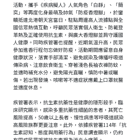
活動，攜手《疾病擬人》人氣角色「白靜」、「簡
址
奕」等再度化身最萌及帥氣「防疫香燈腳」，於鑾
轎抵達北港朝天宮當日，駐點周邊高人流據點與全
國信眾熱情互動，呼籲民眾落實個人衛生、防範登
革熱及正確使用抗生素，與廣大香燈腳並肩守護國
人健康。同時疾管署也提醒，近期氣溫升高，民眾
參加進香行程勿忘做好防疫，活動期間應留意自身
健康狀況，落實手部清潔、避免感染及傳播呼吸道
傳染病、注意飲食衛生、穿著淺色長袖衣褲防蚊，
並適時補充水分，避免陽光直曬，慎防中暑或曬
傷。若出現發燒、咳嗽等不適症狀應戴上口罩就醫
並適度休息。
疾管署表示，抗生素抗藥性是健康的隱形殺手，臨
床研究顯示，感染多重抗藥性細菌的患者，其死亡
風險提高，50歲以上長者、慢性病患等呼吸道感染
高風險族群更要注意。此外，依據疾管署114年「抗
生素認知、態度與用藥行為」民意調查顯示，仍約
有四成民眾誤將抗生素視為消炎止痛藥。