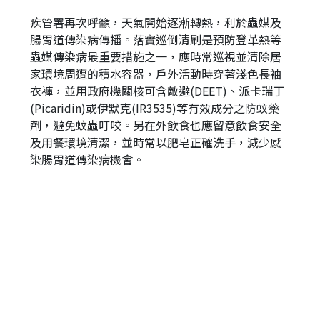
疾管署再次呼籲，天氣開始逐漸轉熱，利於蟲媒及
腸胃道傳染病傳播。落實巡倒清刷是預防登革熱等
蟲媒傳染病最重要措施之一，應時常巡視並清除居
家環境周遭的積水容器，戶外活動時穿著淺色長袖
衣褲，並用政府機關核可含敵避(DEET)、派卡瑞丁
(Picaridin)或伊默克(IR3535)等有效成分之防蚊藥
劑，避免蚊蟲叮咬。另在外飲食也應留意飲食安全
及用餐環境清潔，並時常以肥皂正確洗手，減少感
染腸胃道傳染病機會。