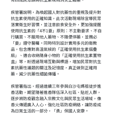
疾管署說明，為喚起國人對抗藥性的重視及提升對
抗生素使用的正確知識，此次活動現場除宣導民眾
落實衛生好習慣，並注意飲食安全外，更加強提醒
使用抗生素的「4不1要」原則：不主動要求、不自
行購買、不服用他人藥物、不隨便停藥，並務必
「要」遵守醫囑。同時特別設計實用多元的衛教
品，包含應對高溫氣候的「正確使用抗生素摺疊
扇」、適合收納隨身小物的「正確使用抗生素置物
盒」等，盼透過現場互動與標語，增加民眾對抗生
素抗藥性議題的關注及記憶度，真正做到正確用
藥，減少抗藥性細菌傳播。
疾管署指出，經過連續三年參與白沙屯媽祖徒步進
香活動，期望隨著進香隊伍深入社區、貼近人群，
逐步將防疫觀念融入宗教文化與民眾生活場域，像
香火傳遞廣入人心，強化社區防疫網絡，讓防疫成
為日常生活的一部分，「勇」保國人安康。