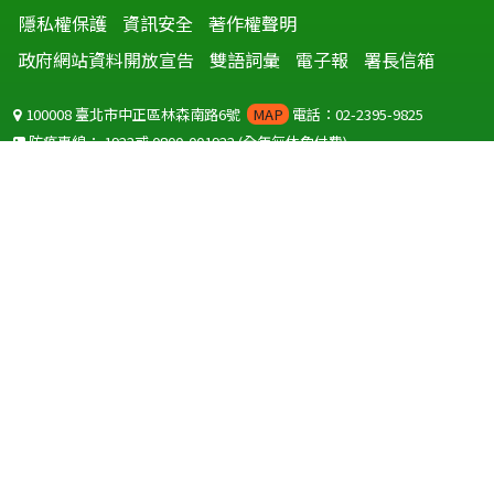
隱私權保護
資訊安全
著作權聲明
政府網站資料開放宣告
雙語詞彙
電子報
署長信箱
100008 臺北市中正區林森南路6號
MAP
電話：02-2395-9825
防疫專線：
1922
或
0800-001922
(全年無休免付費)
聽語障服務免付費傳真：
0800-655955
國外可撥打
+886-800-001922
(自國外撥打回國須自付國際電話費用)
Copyright © 2026 衛生福利部 疾病管制署. All rights reserved.
本網站建議使用 IE10 以上版本瀏覽器及以1920x1080解析度，以獲得最
佳瀏覽體驗。
為提供使用者有文書軟體選擇的權利，本網站提供ODF開放文件格式，
建議您安裝免費開源軟體
(https://www.ndc.gov.tw/cp.aspx?
n=32A75A78342B669D)
或以您慣用的軟體開啟文件。