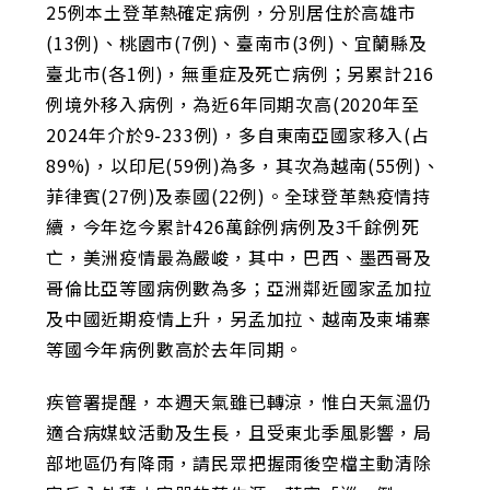
25例本土登革熱確定病例，分別居住於高雄市
(13例)、桃園市(7例)、臺南市(3例)、宜蘭縣及
臺北市(各1例)，無重症及死亡病例；另累計216
例境外移入病例，為近6年同期次高(2020年至
2024年介於9-233例)，多自東南亞國家移入(占
89%)，以印尼(59例)為多，其次為越南(55例)、
菲律賓(27例)及泰國(22例)。全球登革熱疫情持
續，今年迄今累計426萬餘例病例及3千餘例死
亡，美洲疫情最為嚴峻，其中，巴西、墨西哥及
哥倫比亞等國病例數為多；亞洲鄰近國家孟加拉
及中國近期疫情上升，另孟加拉、越南及柬埔寨
等國今年病例數高於去年同期。
疾管署提醒，本週天氣雖已轉涼，惟白天氣溫仍
適合病媒蚊活動及生長，且受東北季風影響，局
部地區仍有降雨，請民眾把握雨後空檔主動清除