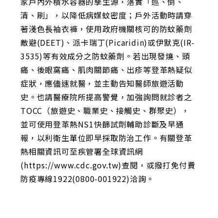
家戶內外積水容器的孳生源，落實「巡、倒、
清、刷」，以降低病媒蚊密度；戶外活動時請穿
著淺色長袖衣褲，使用政府機關核可的防蚊藥劑
敵避(DEET)、派卡瑞丁(Picaridin)或伊默克(IR-
3535)等有效成分之防蚊藥劑。若出現發燒、頭
痛、後眼窩痛、肌肉關節痛、出疹等登革熱疑似
症狀，應儘速就醫，並主動告知醫師旅遊活動
史。也請醫療院所提高警覺，加強詢問就診者之
TOCC（旅遊史、職業史、接觸史、群聚史），
並可使用登革熱NS1快篩試劑輔助診斷及早通
報，以利衛生單位即早採取防治工作。有關登革
熱相關資訊可至疾管署全球資訊網
(https://www.cdc.gov.tw)查閱，或撥打免付費
防疫專線1922(0800-001922)洽詢。