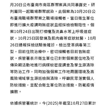
月20日公布臺南市南區群聚案具共同暴露史，研
判屬同一起職場群聚感染。此個案為10月20日公
布臺南職場群聚案之職場接觸者，當日衛生單位
即進行擴大疫調時無症狀且經採檢檢驗陰性。個
案10月24日出現打噴嚏及流鼻水等上呼吸道症
狀，10月25日因發燒及肌肉痛等症狀就醫，10月
26日通報採檢送驗後確診，檢出登革病毒第三
型，目前住院治療中，密切接觸者目前皆無症
狀。疾管署表示衛生單位已針對個案居住地及可
傳染期活動地進行病媒蚊密度調查及孳生源清除
等防治工作，同時加強個案工作地周圍環境及高
風險場域孳生源巡檢與清除，呼籲民眾落實個人
防蚊措施，並配合衛生單位防治措施，防範疫情
擴散。
依據疾管署統計，今(2025)年截至10月27日累計