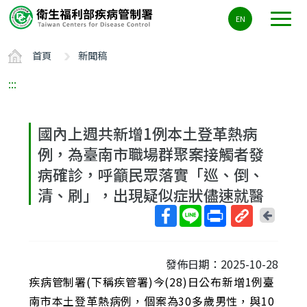
主
EN
要
內
首頁
新聞稿
容
區
:::
ALT+C
國內上週共新增1例本土登革熱病
例，為臺南市職場群聚案接觸者發
病確診，呼籲民眾落實「巡、倒、
清、刷」，出現疑似症狀儘速就醫
回
上
取
一
得
頁
發佈日期：2025-10-28
短
疾病管制署(下稱疾管署)今(28)日公布新增1例臺
網
址
南市本土登革熱病例，個案為30多歲男性，與10