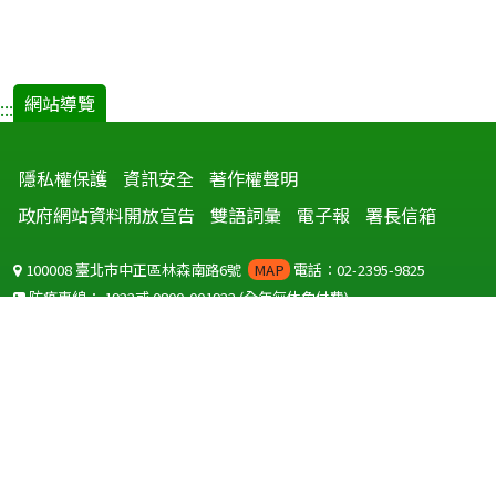
網站導覽
:::
隱私權保護
資訊安全
著作權聲明
政府網站資料開放宣告
雙語詞彙
電子報
署長信箱
100008 臺北市中正區林森南路6號
MAP
電話：02-2395-9825
防疫專線：
1922
或
0800-001922
(全年無休免付費)
聽語障服務免付費傳真：
0800-655955
國外可撥打
+886-800-001922
(自國外撥打回國須自付國際電話費用)
Copyright © 2026 衛生福利部 疾病管制署. All rights reserved.