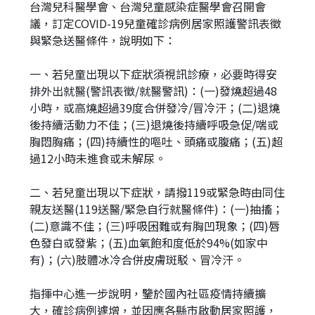
台灣兒科醫學會、台灣兒童感染症醫學會召開會
議，訂定COVID-19兒童確診病例居家照護警訊表徵
與緊急送醫條件，說明如下：
一、若兒童出現以下症狀須視訊診療，必要時得安
排外出就醫(警訊表徵/就醫警訊)：(一)發燒超過48
小時，或高燒超過39度合併發冷/冒冷汗；(二)退燒
後持續活動力不佳；(三)退燒後持續呼吸急促/喘或
胸悶胸痛；(四)持續性的嘔吐、頭痛或腹痛；(五)超
過12小時未進食或未解尿。
二、若兒童出現以下症狀，請撥119或緊急時由同住
親友送醫(119送醫/緊急自行就醫條件)：(一)抽搐；
(二)意識不佳；(三)呼吸困難或有胸凹現象；(四)唇
色發白或發紫；(五)血氧飽和度低於94%(如家中
有)；(六)肢體冰冷合併皮膚斑駁、冒冷汗。
指揮中心進一步說明，鑒於國內社區疫情持續擴
大，確診病例遽增，並因應各縣市啟動居家照護，