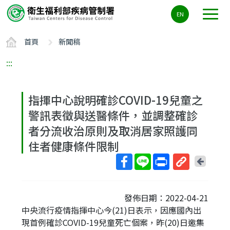
主
EN
要
內
首頁
新聞稿
容
區
:::
ALT+C
指揮中心說明確診COVID-19兒童之
警訊表徵與送醫條件，並調整確診
者分流收治原則及取消居家照護同
住者健康條件限制
回
上
取
一
得
頁
發佈日期：2022-04-21
短
中央流行疫情指揮中心今(21)日表示，因應國內出
網
現首例確診COVID-19兒童死亡個案，昨(20)日邀集
址