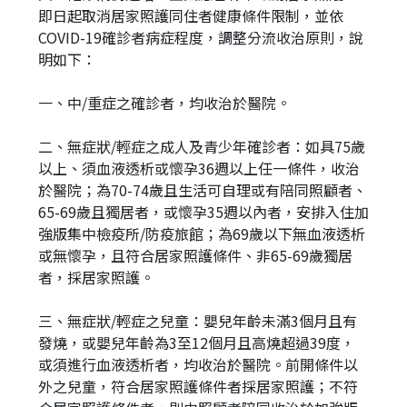
即日起取消居家照護同住者健康條件限制，並依
COVID-19確診者病症程度，調整分流收治原則，說
明如下：
一、中/重症之確診者，均收治於醫院。
二、無症狀/輕症之成人及青少年確診者：如具75歲
以上、須血液透析或懷孕36週以上任一條件，收治
於醫院；為70-74歲且生活可自理或有陪同照顧者、
65-69歲且獨居者，或懷孕35週以內者，安排入住加
強版集中檢疫所/防疫旅館；為69歲以下無血液透析
或無懷孕，且符合居家照護條件、非65-69歲獨居
者，採居家照護。
三、無症狀/輕症之兒童：嬰兒年齡未滿3個月且有
發燒，或嬰兒年齡為3至12個月且高燒超過39度，
或須進行血液透析者，均收治於醫院。前開條件以
外之兒童，符合居家照護條件者採居家照護；不符