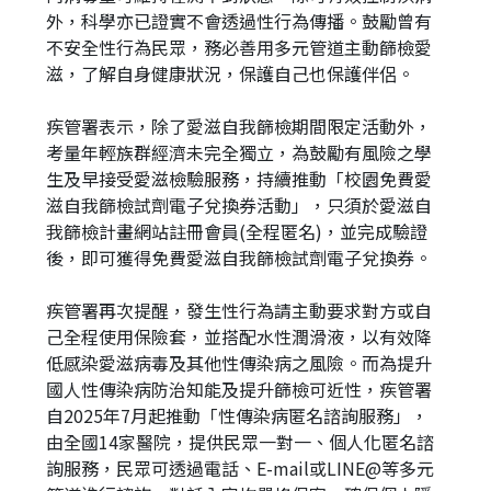
外，科學亦已證實不會透過性行為傳播。鼓勵曾有
不安全性行為民眾，務必善用多元管道主動篩檢愛
滋，了解自身健康狀況，保護自己也保護伴侶。
疾管署表示，除了愛滋自我篩檢期間限定活動外，
考量年輕族群經濟未完全獨立，為鼓勵有風險之學
生及早接受愛滋檢驗服務，持續推動「校園免費愛
滋自我篩檢試劑電子兌換券活動」，只須於愛滋自
我篩檢計畫網站註冊會員(全程匿名)，並完成驗證
後，即可獲得免費愛滋自我篩檢試劑電子兌換券。
疾管署再次提醒，發生性行為請主動要求對方或自
己全程使用保險套，並搭配水性潤滑液，以有效降
低感染愛滋病毒及其他性傳染病之風險。而為提升
國人性傳染病防治知能及提升篩檢可近性，疾管署
自2025年7月起推動「性傳染病匿名諮詢服務」，
由全國14家醫院，提供民眾一對一、個人化匿名諮
詢服務，民眾可透過電話、E-mail或LINE@等多元