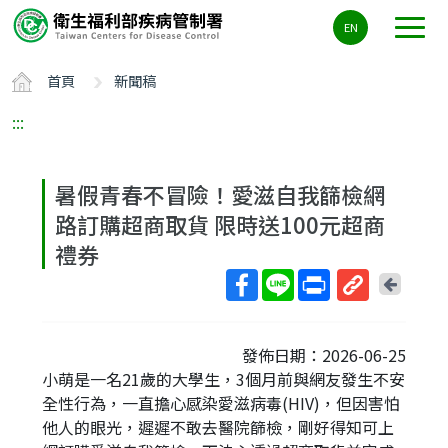
主
EN
要
內
首頁
新聞稿
容
區
:::
ALT+C
暑假青春不冒險！愛滋自我篩檢網
路訂購超商取貨 限時送100元超商
禮券
回
上
取
一
得
頁
發佈日期：2026-06-25
短
小萌是一名21歲的大學生，3個月前與網友發生不安
網
全性行為，一直擔心感染愛滋病毒(HIV)，但因害怕
址
他人的眼光，遲遲不敢去醫院篩檢，剛好得知可上