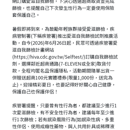
網訂購愛滋自我篩檢，下決心透過超商取貨並完成
篩檢，也提醒自己下次發生性行為一定要使用保險
套保護自己。
暑假即將到來，為鼓勵年輕族群接受愛滋篩檢，疾
病管制署(下稱疾管署)推出愛滋自我篩檢試劑推廣活
動，自今(2026)年6月26日起，民眾可透過疾管署愛
滋自我篩檢計畫網站
(https://hiva.cdc.gov.tw/Selftest/)訂購自我篩檢試
劑，選擇鄰近超商通路(7-ELEVEN或全家)取貨付
款，全程均匿名且保護隱私，活動期間隨單出貨一
併贈送超商100元實體禮券(限量1,000份，送完為
止)。迎接精彩夏日，也要記得好好關心自己健康，
保護自己也保護伴侶！
疾管署提醒，只要曾有性行為者，都建議至少進行1
次愛滋篩檢，有不安全性行為者，建議每年至少進
行1次篩檢；若有感染風險行為(如感染性病、多重
性伴侶、使用成癮性藥物、與人共用針具或稀釋液