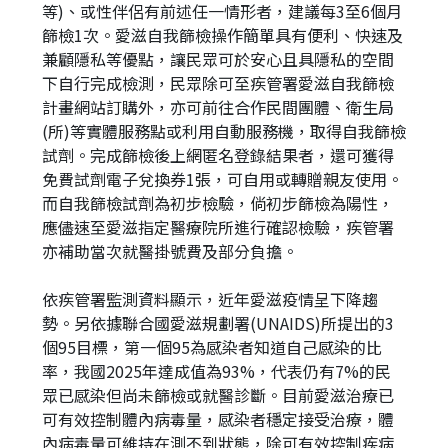
等)、或性伴侶有前述任一情形者，建議每3至6個月
篩檢1次。愛滋自我篩檢操作簡單具有便利、快速及
兼顧隱私等優點，讓民眾可於安心且具隱私的空間
下自行完成檢測，民眾除可至疾管署愛滋自我篩檢
計畫網站訂購外，亦可前往合作民間團體、衛生局
(所)等實體服務點或利用自動服務機，取得自我篩檢
試劑。完成篩檢後上網匿名登錄結果者，還可獲得
免費試劑電子兌換券1張，可自用或轉贈親友使用。
而自我篩檢試劑為初步檢驗，倘初步篩檢為陽性，
應儘速至愛滋指定醫療院所進行確認檢驗，疾管署
亦補助當次就醫掛號費及部分負擔。
依疾管署監測資料顯示，近年愛滋疫情呈下降趨
勢。另依據聯合國愛滋規劃署(UNAIDS)所提出的3
個95目標，第一個95為感染者知道自己感染的比
率，我國2025年達成值為93%，代表仍有7%的民
眾已感染但尚未篩檢或就醫診斷。目前愛滋治療已
可有效控制體內病毒量，感染者穩定接受治療，體
內病毒量可維持在測不到狀態，除可有效控制疾病