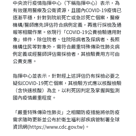
中央流行疫情指揮中心（下稱指揮中心）表示，為
有效運用醫療及公衛資源，且國內COVID-19疫情已
逐漸平穩，針對到院前死亡或急診死亡個案，醫療
機構/醫師應先評估符合病例定義，再進行採檢及通
報等相關作業。依現行「COVID-19公費檢驗適用對
象」條件，除住院者、住院陪病者及探病者、長照
機構住民等對象外，需符合嚴重特殊傳染性肺炎病
例定義或經醫師評估需採檢者，其檢驗費用方可由
公費支應。
指揮中心並表示，針對經上述評估仍有採檢必要之
疑似COVID-19死亡個案，其檢驗方式應以核酸檢驗
（含快速核酸）為主，以利死因判定及掌握與監測
國內疫情嚴重程度。
「嚴重特殊傳染性肺炎」之相關防疫措施將依防疫
需求隨時更新並公布於衛生福利部疾病管制署全球
資訊網(https://www.cdc.gov.tw)。