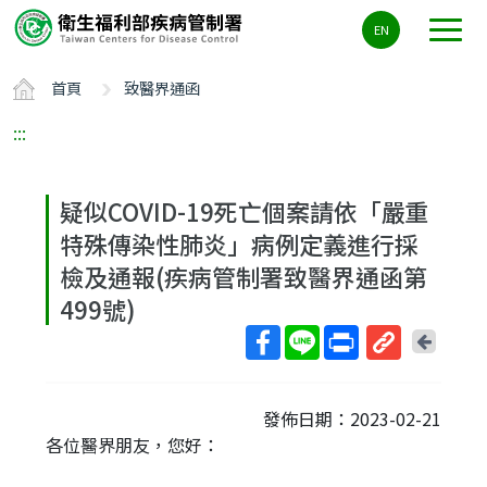
主
EN
要
內
首頁
致醫界通函
容
區
:::
ALT+C
疑似COVID-19死亡個案請依「嚴重
特殊傳染性肺炎」病例定義進行採
檢及通報(疾病管制署致醫界通函第
499號)
回
上
取
一
得
頁
發佈日期：2023-02-21
短
各位醫界朋友，您好：
網
址