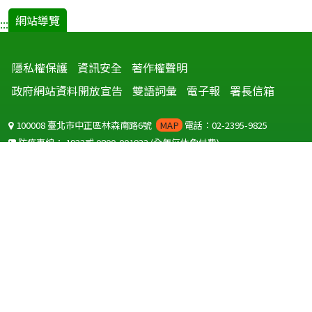
網站導覽
:::
隱私權保護
資訊安全
著作權聲明
政府網站資料開放宣告
雙語詞彙
電子報
署長信箱
100008 臺北市中正區林森南路6號
MAP
電話：02-2395-9825
防疫專線：
1922
或
0800-001922
(全年無休免付費)
聽語障服務免付費傳真：
0800-655955
國外可撥打
+886-800-001922
(自國外撥打回國須自付國際電話費用)
Copyright © 2026 衛生福利部 疾病管制署. All rights reserved.
本網站建議使用 IE10 以上版本瀏覽器及以1920x1080解析度，以獲得最
佳瀏覽體驗。