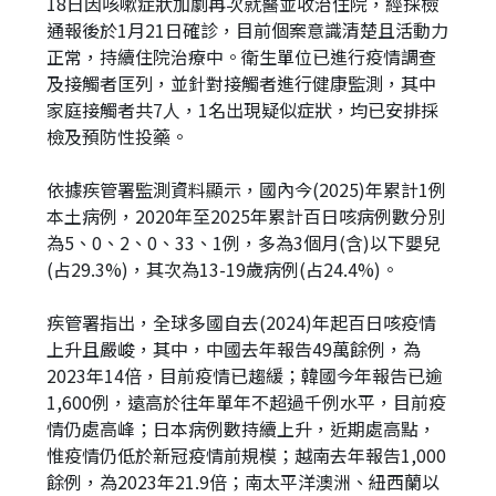
18日因咳嗽症狀加劇再次就醫並收治住院，經採檢
通報後於1月21日確診，目前個案意識清楚且活動力
正常，持續住院治療中。衛生單位已進行疫情調查
及接觸者匡列，並針對接觸者進行健康監測，其中
家庭接觸者共7人，1名出現疑似症狀，均已安排採
檢及預防性投藥。
依據疾管署監測資料顯示，國內今(2025)年累計1例
本土病例，2020年至2025年累計百日咳病例數分別
為5、0、2、0、33、1例，多為3個月(含)以下嬰兒
(占29.3%)，其次為13-19歲病例(占24.4%)。
疾管署指出，全球多國自去(2024)年起百日咳疫情
上升且嚴峻，其中，中國去年報告49萬餘例，為
2023年14倍，目前疫情已趨緩；韓國今年報告已逾
1,600例，遠高於往年單年不超過千例水平，目前疫
情仍處高峰；日本病例數持續上升，近期處高點，
惟疫情仍低於新冠疫情前規模；越南去年報告1,000
餘例，為2023年21.9倍；南太平洋澳洲、紐西蘭以