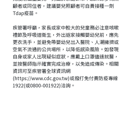
顧者或同住者，建議嬰兒照顧者可自費接種一劑
Tdap疫苗。
疾管署呼籲，家長或家中較大的兒童務必注意咳嗽
禮節及呼吸道衛生，外出返家接觸嬰幼兒前，應先
更衣洗手，並避免帶嬰幼兒出入醫院、人潮擁擠或
空氣不流通的公共場所，以降低感染風險。如發現
自身或家人出現疑似症狀，應戴上口罩儘速就醫，
並按醫師指示確實完成治療，以免造成傳染。相關
資訊可至疾管署全球資訊網
(https://www.cdc.gov.tw)或撥打免付費防疫專線
1922(或0800-001922)洽詢。