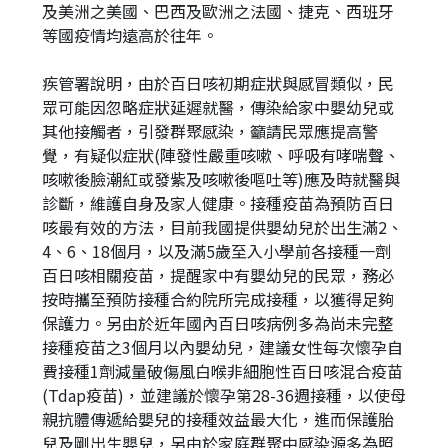
及美洲之美國、巴西及歐洲之法國、捷克、西班牙
等國疫情均遠高於往年。
疾管署說明，由於百日咳初期症狀與感冒類似，民
眾可能因忽略症狀延遲就醫，傳染給家中嬰幼兒或
其他接觸者，引發群聚感染，籲請民眾應提高警
覺，有疑似症狀(陣發性嚴重咳嗽、呼吸有哮喘聲、
咳嗽後臉潮紅或發紫及咳嗽後嘔吐等)應及時就醫與
診斷，維護自身及家人健康。接種疫苗為預防百日
咳最有效的方法，目前我國提供嬰幼兒於出生滿2、
4、6、18個月，以及滿5歲至入小學前各接種一劑
百日咳相關疫苗，提醒家中有嬰幼兒的民眾，務必
按時攜至預防接種合約院所完成接種，以獲得足夠
保護力。另由於近年國內百日咳病例多為尚未完整
接種疫苗之3個月以內嬰幼兒，建議女性每次懷孕自
費接種1劑減量破傷風白喉非細胞性百日咳混合疫苗
(Tdap疫苗)，並建議於懷孕第28-36週接種，以使母
親抗體傳遞給嬰兒的接種效益最大化，進而保護胎
兒及剛出生嬰兒，另由於家庭群聚中感染源多為照