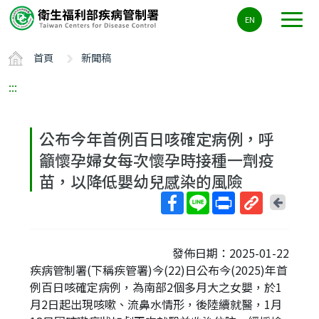
主
EN
要
內
首頁
新聞稿
容
區
:::
ALT+C
公布今年首例百日咳確定病例，呼
籲懷孕婦女每次懷孕時接種一劑疫
苗，以降低嬰幼兒感染的風險
回
上
取
一
得
頁
發佈日期：2025-01-22
短
疾病管制署(下稱疾管署)今(22)日公布今(2025)年首
網
例百日咳確定病例，為南部2個多月大之女嬰，於1
址
月2日起出現咳嗽、流鼻水情形，後陸續就醫，1月