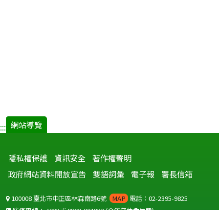
網站導覽
:::
隱私權保護
資訊安全
著作權聲明
政府網站資料開放宣告
雙語詞彙
電子報
署長信箱
100008 臺北市中正區林森南路6號
MAP
電話：02-2395-9825
防疫專線：
1922
或
0800-001922
(全年無休免付費)