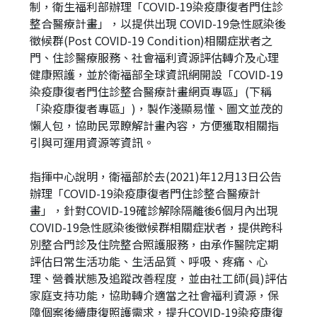
制，衛生福利部辦理「COVID-19染疫康復者門住診
整合醫療計畫」，以提供出現 COVID-19急性感染後
徵候群(Post COVID-19 Condition)相關症狀者之
門、住診醫療服務、社會福利資源評估轉介及心理
健康照護，並於衛福部全球資訊網開設「COVID-19
染疫康復者門住診整合醫療計畫網頁專區」(下稱
「染疫康復者專區」)，製作淺顯易懂、圖文並茂的
懶人包，協助民眾瞭解計畫內容，方便獲取相關指
引與可運用資源等資訊。
指揮中心說明，衛福部於去(2021)年12月13日公告
辦理「COVID-19染疫康復者門住診整合醫療計
畫」，針對COVID-19確診解除隔離後6個月內出現
COVID-19急性感染後徵候群相關症狀者，提供跨科
別整合門診及住院整合照護服務，由承作醫院定期
評估日常生活功能、生活品質、呼吸、疼痛、心
理、營養狀態及追蹤改善程度，並由社工師(員)評估
家庭支持功能，協助轉介適當之社會福利資源，保
障個案後續康復照護需求，提升COVID-19染疫康復