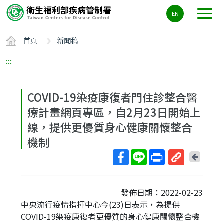
主
EN
要
內
首頁
新聞稿
容
區
:::
ALT+C
COVID-19染疫康復者門住診整合醫
療計畫網頁專區，自2月23日開始上
線，提供更優質身心健康關懷整合
機制
回
上
取
一
得
頁
發佈日期：2022-02-23
短
中央流行疫情指揮中心今(23)日表示，為提供
網
COVID-19染疫康復者更優質的身心健康關懷整合機
址