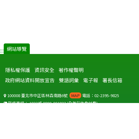
網站導覽
:::
隱私權保護
資訊安全
著作權聲明
政府網站資料開放宣告
雙語詞彙
電子報
署長信箱
100008 臺北市中正區林森南路6號
MAP
電話：02-2395-9825
防疫專線：
1922
或
0800-001922
(全年無休免付費)
聽語障服務免付費傳真：
0800-655955
國外可撥打
+886-800-001922
(自國外撥打回國須自付國際電話費用)
Copyright © 2026 衛生福利部 疾病管制署. All rights reserved.