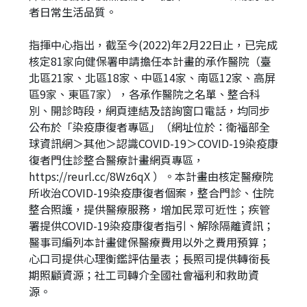
者日常生活品質。
指揮中心指出，截至今(2022)年2月22日止，已完成
核定81家向健保署申請擔任本計畫的承作醫院（臺
北區21家、北區18家、中區14家、南區12家、高屏
區9家、東區7家），各承作醫院之名單、整合科
別、開診時段，網頁連結及諮詢窗口電話，均同步
公布於「染疫康復者專區」（網址位於：衛福部全
球資訊網＞其他＞認識COVID-19＞COVID-19染疫康
復者門住診整合醫療計畫網頁專區，
https://reurl.cc/8Wz6qX ）。本計畫由核定醫療院
所收治COVID-19染疫康復者個案，整合門診、住院
整合照護，提供醫療服務，增加民眾可近性；疾管
署提供COVID-19染疫康復者指引、解除隔離資訊；
醫事司編列本計畫健保醫療費用以外之費用預算；
心口司提供心理衡鑑評估量表；長照司提供轉銜長
期照顧資源；社工司轉介全國社會福利和救助資
源。